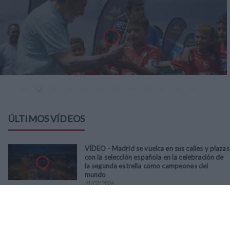
ÚLTIMOS VÍDEOS
VÍDEO - Madrid se vuelca en sus calles y plazas
con la selección española en la celebración de
la segunda estrella como campeones del
mundo
21
/
07
/
2026
VÍDEO - La RFFM acompaña a la UD Villalba en
el III Torneo Solidario Hogares con la diversión
y la solidaridad como principales
protagonistas