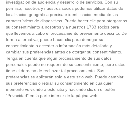
investigación de audiencia y desarrollo de servicios.
Con su
permiso, nosotros y nuestros socios podemos utilizar datos de
FOTOS RFFM - Entrega de Trofeos Campeones
localización geográfica precisa e identificación mediante las
de Liga de Fútbol Sala y Fútbol 11 -
características de dispositivos. Puede hacer clic para otorgarnos
Temporada 2025-2026 (Alcobendas - Jueves,
su consentimiento a nosotros y a nuestros 1733 socios para
18 junio 2026)
que llevemos a cabo el procesamiento previamente descrito. De
18
/
06
/
2026
forma alternativa, puede hacer clic para denegar su
FOTOS - Entrega de medallas de la Fiesta de
consentimiento o acceder a información más detallada y
los Debutantes 2025-2026 (Domingo, 14 de
cambiar sus preferencias antes de otorgar su consentimiento.
junio)
Tenga en cuenta que algún procesamiento de sus datos
14
/
06
/
2026
personales puede no requerir de su consentimiento, pero usted
tiene el derecho de rechazar tal procesamiento. Sus
FOTOS - Equipos participantes de 30 clubes en
preferencias se aplicarán solo a este sitio web. Puede cambiar
la primera edición de la Copa Rural RFFM
sus preferencias o retirar su consentimiento en cualquier
(Sábado, 13 junio 2026)
momento volviendo a este sitio y haciendo clic en el botón
13
/
06
/
2026
"Privacidad" en la parte inferior de la página web.
FOTOS (Cotorruelo) - 35º Torneo de
Campeones de Fútbol 7 | Benjamines y
Prebenjamines | Entrega trofeos campeones
de liga y finales (Domingo, 7 junio)
07
/
06
/
2026