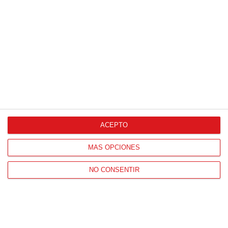
Proveedores Oficiales
ACEPTO
CONTACTO
MÁS OPCIONES
HORARIO OFICINAS RFFM
Lunes a viernes de 8:00 a 15:00 horas
NO CONSENTIR
HORARIO DE INICIO DE TEMPORADA
(SEPTIEMBRE Y OCTUBRE)
De lunes a viernes de 8:00 a 15:30 horas