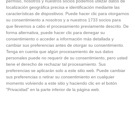
permiso, nosotros y nuestros socios podemos utilizar datos de
de Liga de Fútbol Sala y Fútbol 11 -
localización geográfica precisa e identificación mediante las
Temporada 2025-2026 (Alcobendas - Jueves,
características de dispositivos. Puede hacer clic para otorgarnos
18 junio 2026)
18
/
06
/
2026
su consentimiento a nosotros y a nuestros 1733 socios para
que llevemos a cabo el procesamiento previamente descrito. De
FOTOS - Entrega de medallas de la Fiesta de
forma alternativa, puede hacer clic para denegar su
los Debutantes 2025-2026 (Domingo, 14 de
consentimiento o acceder a información más detallada y
junio)
14
/
06
/
2026
cambiar sus preferencias antes de otorgar su consentimiento.
Tenga en cuenta que algún procesamiento de sus datos
personales puede no requerir de su consentimiento, pero usted
FOTOS - Equipos participantes de 30 clubes en
tiene el derecho de rechazar tal procesamiento. Sus
la primera edición de la Copa Rural RFFM
(Sábado, 13 junio 2026)
preferencias se aplicarán solo a este sitio web. Puede cambiar
13
/
06
/
2026
sus preferencias o retirar su consentimiento en cualquier
momento volviendo a este sitio y haciendo clic en el botón
"Privacidad" en la parte inferior de la página web.
FOTOS (Cotorruelo) - 35º Torneo de
Campeones de Fútbol 7 | Benjamines y
Prebenjamines | Entrega trofeos campeones
de liga y finales (Domingo, 7 junio)
07
/
06
/
2026