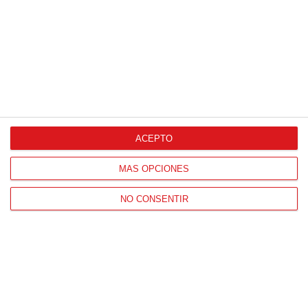
Proveedores Oficiales
ACEPTO
CONTACTO
MÁS OPCIONES
HORARIO OFICINAS RFFM
Lunes a viernes de 8:00 a 15:00 horas
NO CONSENTIR
HORARIO DE INICIO DE TEMPORADA
(SEPTIEMBRE Y OCTUBRE)
De lunes a viernes de 8:00 a 15:30 horas
CONTACTO