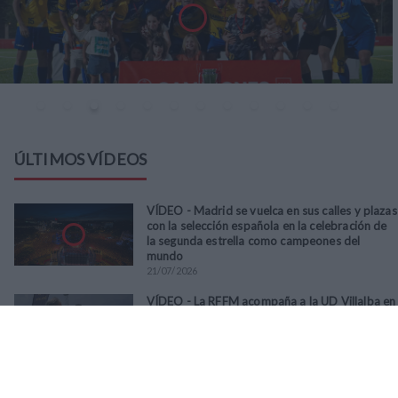
ÚLTIMOS VÍDEOS
VÍDEO - Madrid se vuelca en sus calles y plazas
con la selección española en la celebración de
la segunda estrella como campeones del
mundo
21
/
07
/
2026
VÍDEO - La RFFM acompaña a la UD Villalba en
el III Torneo Solidario Hogares con la diversión
y la solidaridad como principales
protagonistas
30
/
06
/
2026
VÍDEO - El Club Deportivo Goya se alza con el