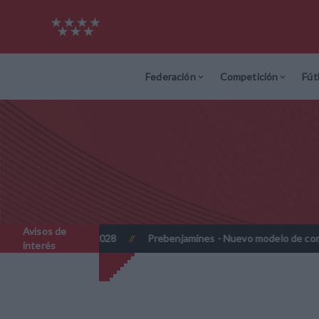
Federación
Competición
Fút
Avisos de
7 y 2027-2028
Prebenjamines - Nuevo modelo de competición -
//
interés