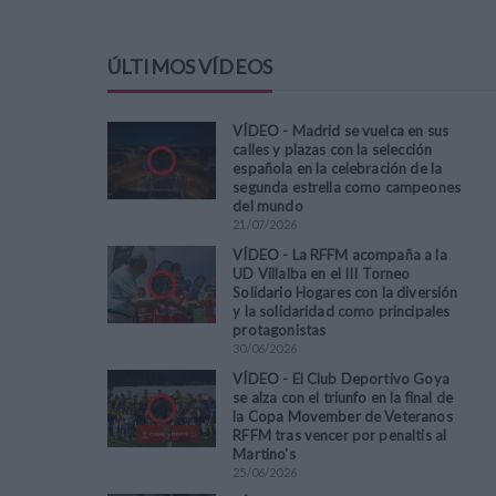
ÚLTIMOS VÍDEOS
VÍDEO - Madrid se vuelca en sus
calles y plazas con la selección
española en la celebración de la
segunda estrella como campeones
del mundo
21
/
07
/
2026
VÍDEO - La RFFM acompaña a la
UD Villalba en el III Torneo
Solidario Hogares con la diversión
y la solidaridad como principales
protagonistas
30
/
06
/
2026
VÍDEO - El Club Deportivo Goya
se alza con el triunfo en la final de
la Copa Movember de Veteranos
RFFM tras vencer por penaltis al
Martino's
25
/
06
/
2026