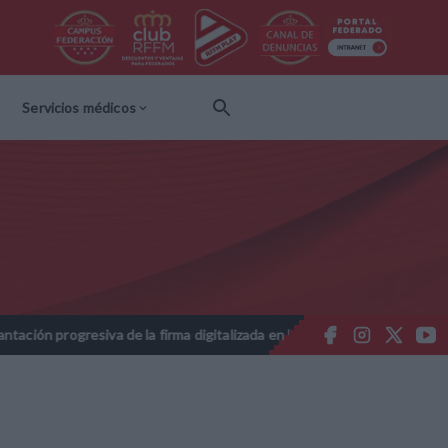
Servicios médicos
resiva de la firma digitalizada en las licencias federativas - Tempora