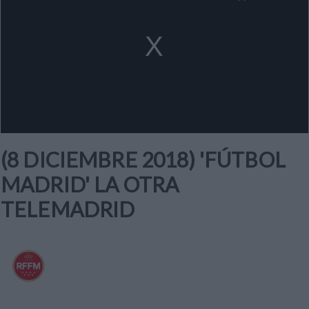
a
modal
window.
(8 DICIEMBRE 2018) 'FÚTBOL
MADRID' LA OTRA
TELEMADRID