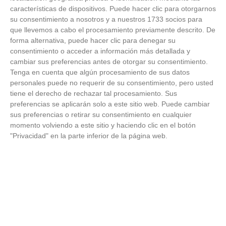
18
/
06
/
2026
características de dispositivos. Puede hacer clic para otorgarnos
su consentimiento a nosotros y a nuestros 1733 socios para
FOTOS - Entrega de medallas de la Fiesta de
los Debutantes 2025-2026 (Domingo, 14 de
que llevemos a cabo el procesamiento previamente descrito. De
junio)
forma alternativa, puede hacer clic para denegar su
14
/
06
/
2026
consentimiento o acceder a información más detallada y
cambiar sus preferencias antes de otorgar su consentimiento.
FOTOS - Equipos participantes de 30 clubes en
Tenga en cuenta que algún procesamiento de sus datos
la primera edición de la Copa Rural RFFM
personales puede no requerir de su consentimiento, pero usted
(Sábado, 13 junio 2026)
tiene el derecho de rechazar tal procesamiento. Sus
13
/
06
/
2026
preferencias se aplicarán solo a este sitio web. Puede cambiar
sus preferencias o retirar su consentimiento en cualquier
FOTOS (Cotorruelo) - 35º Torneo de
momento volviendo a este sitio y haciendo clic en el botón
Campeones de Fútbol 7 | Benjamines y
"Privacidad" en la parte inferior de la página web.
Prebenjamines | Entrega trofeos campeones
de liga y finales (Domingo, 7 junio)
07
/
06
/
2026