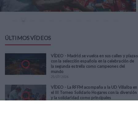
ÚLTIMOS VÍDEOS
VÍDEO - Madrid se vuelca en sus calles y plazas
con la selección española en la celebración de
la segunda estrella como campeones del
mundo
21
/
07
/
2026
VÍDEO - La RFFM acompaña a la UD Villalba en
el III Torneo Solidario Hogares con la diversión
y la solidaridad como principales
protagonistas
30
/
06
/
2026
VÍDEO - El Club Deportivo Goya se alza con el
triunfo en la final de la Copa Movember de
Veteranos RFFM tras vencer por penaltis al
Martino's