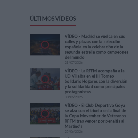
ÚLTIMOS VÍDEOS
VÍDEO - Madrid se vuelca en sus
calles y plazas con la selección
española en la celebración de la
segunda estrella como campeones
del mundo
21
/
07
/
2026
VÍDEO - La RFFM acompaña a la
UD Villalba en el III Torneo
Solidario Hogares con la diversión
y la solidaridad como principales
protagonistas
30
/
06
/
2026
VÍDEO - El Club Deportivo Goya
se alza con el triunfo en la final de
la Copa Movember de Veteranos
RFFM tras vencer por penaltis al
Martino's
25
/
06
/
2026