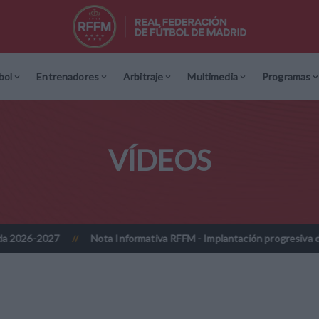
bol
Entrenadores
Arbitraje
Multimedia
Programas
VÍDEOS
27
Nota Informativa RFFM - Implantación progresiva de la firma d
//