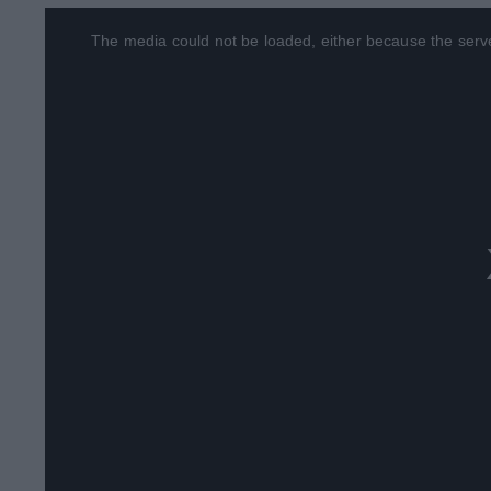
This
The media could not be loaded, either because the serve
is
a
modal
window.