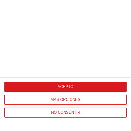
Agencia de Publicidad
Proveedores Oficiales
ACEPTO
CONTACTO
MÁS OPCIONES
HORARIO OFICINAS RFFM
NO CONSENTIR
Lunes a viernes de 8:00 a 15:00 horas
HORARIO DE INICIO DE TEMPORADA
(SEPTIEMBRE Y OCTUBRE)