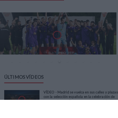
ÚLTIMOS VÍDEOS
VÍDEO - Madrid se vuelca en sus calles y plazas
con la selección española en la celebración de
la segunda estrella como campeones del
mundo
21
/
07
/
2026