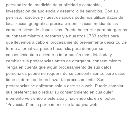
personalizado, medición de publicidad y contenido,
investigación de audiencia y desarrollo de servicios.
Con su
ÚLTIMAS GALERÍAS
permiso, nosotros y nuestros socios podemos utilizar datos de
localización geográfica precisa e identificación mediante las
características de dispositivos. Puede hacer clic para otorgarnos
FOTOS RFFM - Entrega de Trofeos Campeones
su consentimiento a nosotros y a nuestros 1733 socios para
de Liga de Fútbol Sala y Fútbol 11 -
Temporada 2025-2026 (Alcobendas - Jueves,
que llevemos a cabo el procesamiento previamente descrito. De
18 junio 2026)
forma alternativa, puede hacer clic para denegar su
18
/
06
/
2026
consentimiento o acceder a información más detallada y
cambiar sus preferencias antes de otorgar su consentimiento.
FOTOS - Entrega de medallas de la Fiesta de
Tenga en cuenta que algún procesamiento de sus datos
los Debutantes 2025-2026 (Domingo, 14 de
junio)
personales puede no requerir de su consentimiento, pero usted
14
/
06
/
2026
tiene el derecho de rechazar tal procesamiento. Sus
preferencias se aplicarán solo a este sitio web. Puede cambiar
sus preferencias o retirar su consentimiento en cualquier
FOTOS - Equipos participantes de 30 clubes en
la primera edición de la Copa Rural RFFM
momento volviendo a este sitio y haciendo clic en el botón
(Sábado, 13 junio 2026)
"Privacidad" en la parte inferior de la página web.
13
/
06
/
2026
FOTOS (Cotorruelo) - 35º Torneo de
Campeones de Fútbol 7 | Benjamines y
Prebenjamines | Entrega trofeos campeones