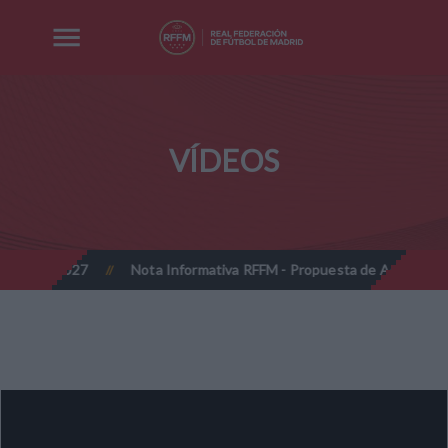
VÍDEOS
026-2027
Nota Informativa RFFM - Propuesta de Actualización Cu
//