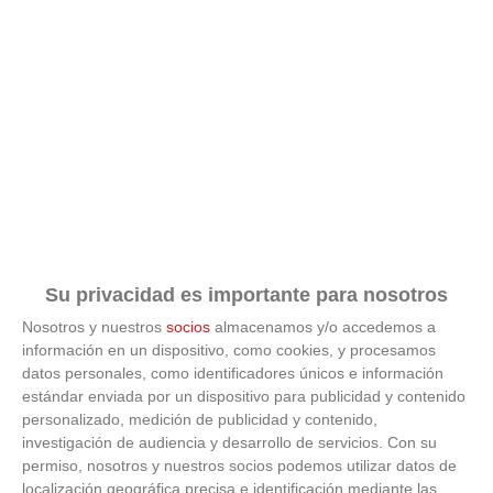
Su privacidad es importante para nosotros
Nosotros y nuestros
socios
almacenamos y/o accedemos a
información en un dispositivo, como cookies, y procesamos
ÚLTIMAS GALERÍAS
datos personales, como identificadores únicos e información
estándar enviada por un dispositivo para publicidad y contenido
personalizado, medición de publicidad y contenido,
FOTOS RFFM - Entrega de Trofeos Campeones
investigación de audiencia y desarrollo de servicios.
Con su
de Liga de Fútbol Sala y Fútbol 11 -
Temporada 2025-2026 (Alcobendas - Jueves,
permiso, nosotros y nuestros socios podemos utilizar datos de
18 junio 2026)
localización geográfica precisa e identificación mediante las