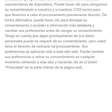
18
/
06
/
2026
características de dispositivos. Puede hacer clic para otorgarnos
su consentimiento a nosotros y a nuestros 1733 socios para
FOTOS - Entrega de medallas de la Fiesta de
los Debutantes 2025-2026 (Domingo, 14 de
que llevemos a cabo el procesamiento previamente descrito. De
junio)
forma alternativa, puede hacer clic para denegar su
14
/
06
/
2026
consentimiento o acceder a información más detallada y
cambiar sus preferencias antes de otorgar su consentimiento.
FOTOS - Equipos participantes de 30 clubes en
Tenga en cuenta que algún procesamiento de sus datos
la primera edición de la Copa Rural RFFM
personales puede no requerir de su consentimiento, pero usted
(Sábado, 13 junio 2026)
tiene el derecho de rechazar tal procesamiento. Sus
13
/
06
/
2026
preferencias se aplicarán solo a este sitio web. Puede cambiar
sus preferencias o retirar su consentimiento en cualquier
FOTOS (Cotorruelo) - 35º Torneo de
momento volviendo a este sitio y haciendo clic en el botón
Campeones de Fútbol 7 | Benjamines y
"Privacidad" en la parte inferior de la página web.
Prebenjamines | Entrega trofeos campeones
de liga y finales (Domingo, 7 junio)
07
/
06
/
2026