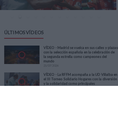
ÚLTIMOS VÍDEOS
VÍDEO - Madrid se vuelca en sus calles y plazas
con la selección española en la celebración de
la segunda estrella como campeones del
mundo
21
/
07
/
2026
VÍDEO - La RFFM acompaña a la UD Villalba en
el III Torneo Solidario Hogares con la diversión
y la solidaridad como principales
protagonistas
30
/
06
/
2026
VÍDEO - El Club Deportivo Goya se alza con el
triunfo en la final de la Copa Movember de
Veteranos RFFM tras vencer por penaltis al
Martino's