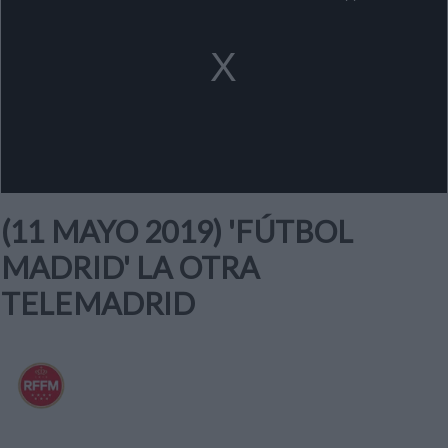
a
modal
window.
(11 MAYO 2019) 'FÚTBOL
MADRID' LA OTRA
TELEMADRID