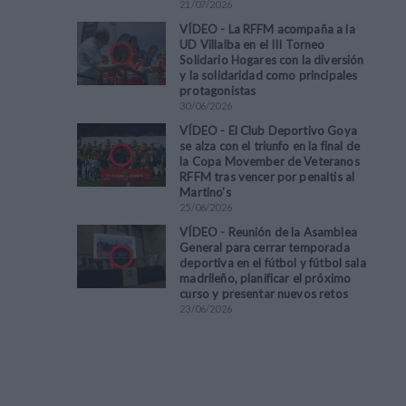
21
/
07
/
2026
VÍDEO - La RFFM acompaña a la
UD Villalba en el III Torneo
Solidario Hogares con la diversión
y la solidaridad como principales
protagonistas
30
/
06
/
2026
VÍDEO - El Club Deportivo Goya
se alza con el triunfo en la final de
la Copa Movember de Veteranos
RFFM tras vencer por penaltis al
Martino's
25
/
06
/
2026
VÍDEO - Reunión de la Asamblea
General para cerrar temporada
deportiva en el fútbol y fútbol sala
madrileño, planificar el próximo
curso y presentar nuevos retos
23
/
06
/
2026