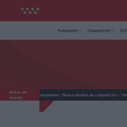
Federación
Competición
Fút
Avisos de
Prebenjamines - Nuevo modelo de competición - Temporada 2026-20
interés