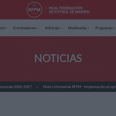
bol
Entrenadores
Arbitraje
Multimedia
Programas
NOTICIAS
27
Nota Informativa RFFM - Implantación progresiva de la firma d
//