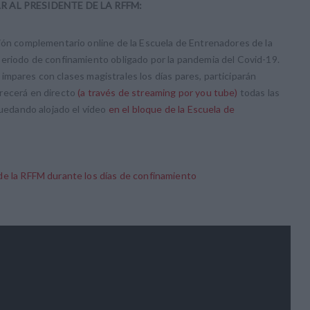
 AL PRESIDENTE DE LA RFFM:
ón complementario online de la Escuela de Entrenadores de la
periodo de confinamiento obligado por la pandemia del Covid-19.
as impares con clases magistrales los días pares, participarán
frecerá en directo
(a través de streaming por you tube)
todas las
quedando alojado el vídeo
en el bloque de la Escuela de
de la RFFM durante los días de confinamiento