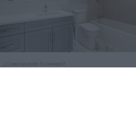
¿Conocías estos 5 consejos?
Consejos infalibles para eliminar la cal del baño fácil y
rápido