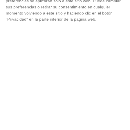
Esto explica por qué los días ya no duran igual
preferencias se aplicarán solo a este sitio web. Puede cambiar
sus preferencias o retirar su consentimiento en cualquier
momento volviendo a este sitio y haciendo clic en el botón
"Privacidad" en la parte inferior de la página web.
Señales de agotamiento