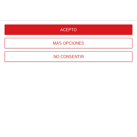
ACEPTO
MÁS OPCIONES
NO CONSENTIR
Patrocinador Técnico Oficial
Patrocinador Oficial
Patrocinador Tecnológico