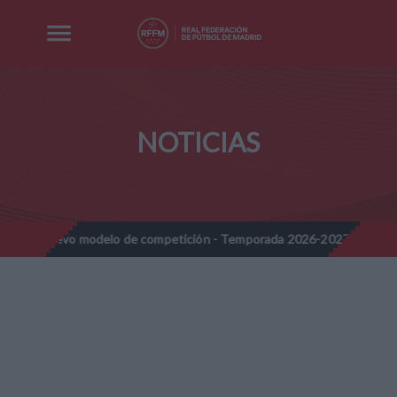
NOTICIAS
uevo modelo de competición - Temporada 2026-2027
Nota Infor
//