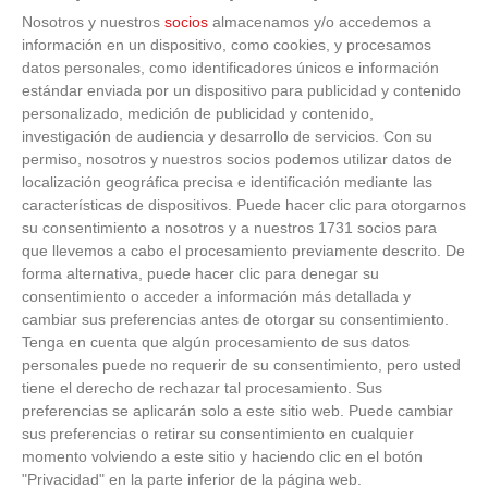
Nosotros y nuestros
socios
almacenamos y/o accedemos a
información en un dispositivo, como cookies, y procesamos
datos personales, como identificadores únicos e información
estándar enviada por un dispositivo para publicidad y contenido
personalizado, medición de publicidad y contenido,
investigación de audiencia y desarrollo de servicios.
Con su
permiso, nosotros y nuestros socios podemos utilizar datos de
localización geográfica precisa e identificación mediante las
características de dispositivos. Puede hacer clic para otorgarnos
su consentimiento a nosotros y a nuestros 1731 socios para
que llevemos a cabo el procesamiento previamente descrito. De
forma alternativa, puede hacer clic para denegar su
consentimiento o acceder a información más detallada y
cambiar sus preferencias antes de otorgar su consentimiento.
FEDERACIÓN
Tenga en cuenta que algún procesamiento de sus datos
Ya puedes repasar en el Boletín RFFM 75 la actividad
personales puede no requerir de su consentimiento, pero usted
federativa, la actualidad del fútbol de Madrid y la
tiene el derecho de rechazar tal procesamiento. Sus
programación de RFFM PLAY
preferencias se aplicarán solo a este sitio web. Puede cambiar
sus preferencias o retirar su consentimiento en cualquier
momento volviendo a este sitio y haciendo clic en el botón
19
/
05
/
2023
"Privacidad" en la parte inferior de la página web.