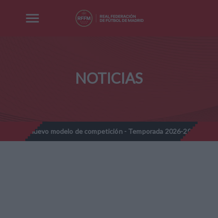
NOTICIAS
vo modelo de competición - Temporada 2026-2027
Nota Informat
//