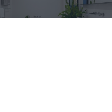
El truco contra la cal
Di adiós a la cal del baño con estos sencillos consejos