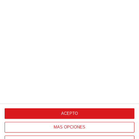
13
/
06
/
2026
FOTOS (Cotorruelo) - 35º Torneo de
Campeones de Fútbol 7 | Benjamines y
Prebenjamines | Entrega trofeos campeones
de liga y finales (Domingo, 7 junio)
07
/
06
/
2026
ACEPTO
MÁS OPCIONES