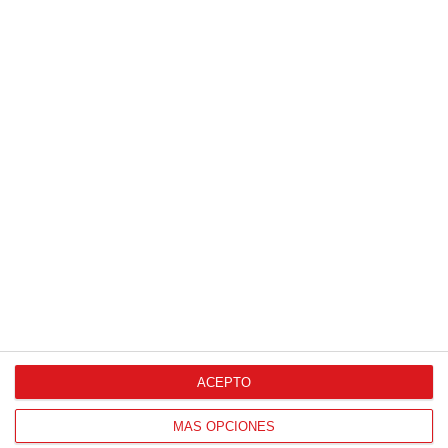
(Sábado, 13 junio 2026)
13
/
06
/
2026
FOTOS (Cotorruelo) - 35º Torneo de
Campeones de Fútbol 7 | Benjamines y
Prebenjamines | Entrega trofeos campeones
de liga y finales (Domingo, 7 junio)
07
/
06
/
2026
ACEPTO
MÁS OPCIONES