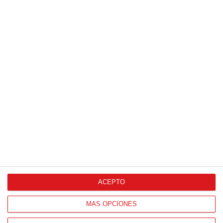
13
/
06
/
2026
FOTOS (Cotorruelo) - 35º Torneo de
Campeones de Fútbol 7 | Benjamines y
Prebenjamines | Entrega trofeos campeones
de liga y finales (Domingo, 7 junio)
07
/
06
/
2026
ACEPTO
MÁS OPCIONES