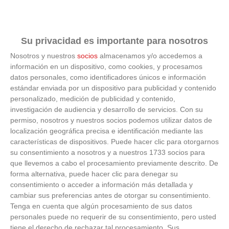
semanal de la actividad federativa y a la actualidad del
fútbol y fútbol sala de Madrid
Su privacidad es importante para nosotros
13
/
02
/
2026
Nosotros y nuestros
socios
almacenamos y/o accedemos a
Ya puedes consultar y hacer repaso a la actualidad federativa en
información en un dispositivo, como cookies, y procesamos
el Boletín Semanal de la Real Federación de Fútbol de Madrid. Es
datos personales, como identificadores únicos e información
el número...
estándar enviada por un dispositivo para publicidad y contenido
personalizado, medición de publicidad y contenido,
investigación de audiencia y desarrollo de servicios.
Con su
permiso, nosotros y nuestros socios podemos utilizar datos de
localización geográfica precisa e identificación mediante las
características de dispositivos. Puede hacer clic para otorgarnos
su consentimiento a nosotros y a nuestros 1733 socios para
que llevemos a cabo el procesamiento previamente descrito. De
forma alternativa, puede hacer clic para denegar su
consentimiento o acceder a información más detallada y
cambiar sus preferencias antes de otorgar su consentimiento.
Tenga en cuenta que algún procesamiento de sus datos
personales puede no requerir de su consentimiento, pero usted
tiene el derecho de rechazar tal procesamiento. Sus