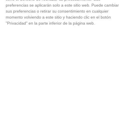
preferencias se aplicarán solo a este sitio web. Puede cambiar
sus preferencias o retirar su consentimiento en cualquier
FEDERACIÓN
momento volviendo a este sitio y haciendo clic en el botón
Ya puedes repasar en el Boletín Semanal de la RFFM 182 la
"Privacidad" en la parte inferior de la página web.
actualidad federativa del fútbol y fútbol sala de Madrid
20
/
02
/
2026
Ya puedes consultar y hacer repaso a la actualidad federativa en
el Boletín Semanal de la Real Federación de Fútbol de Madrid. Es
el número...