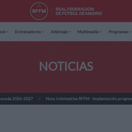
bol
Entrenadores
Arbitraje
Multimedia
Programas
NOTICIAS
Nota Informativa RFFM - Implantación progresiva de la firma digi
//