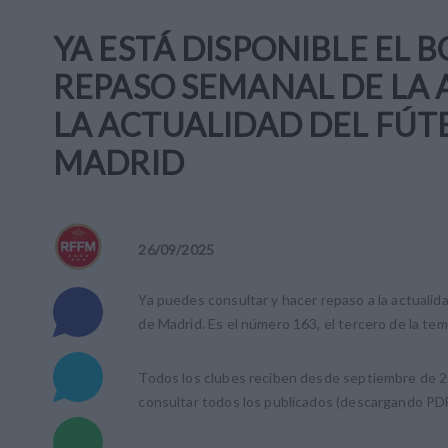
YA ESTÁ DISPONIBLE EL 
REPASO SEMANAL DE LA 
LA ACTUALIDAD DEL FÚT
MADRID
26
/
09
/
2025
Ya puedes consultar y hacer repaso a la actualid
de Madrid. Es el número 163, el tercero de la t
Todos los clubes reciben desde septiembre de 20
consultar todos los publicados (descargando PD