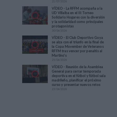
21
/
07
/
2026
VÍDEO - La RFFM acompaña a la
UD Villalba en el III Torneo
Solidario Hogares con la diversión
y la solidaridad como principales
protagonistas
30
/
06
/
2026
VÍDEO - El Club Deportivo Goya
se alza con el triunfo en la final de
la Copa Movember de Veteranos
RFFM tras vencer por penaltis al
Martino's
25
/
06
/
2026
VÍDEO - Reunión de la Asamblea
General para cerrar temporada
deportiva en el fútbol y fútbol sala
madrileño, planificar el próximo
curso y presentar nuevos retos
23
/
06
/
2026