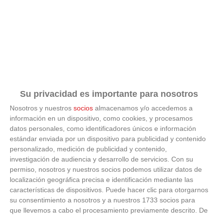
Su privacidad es importante para nosotros
ÚLTIMOS VÍDEOS
Nosotros y nuestros
socios
almacenamos y/o accedemos a
información en un dispositivo, como cookies, y procesamos
VÍDEO - Madrid se vuelca en sus calles y
datos personales, como identificadores únicos e información
plazas con la selección española en la
estándar enviada por un dispositivo para publicidad y contenido
celebración de la segunda estrella como
campeones del mundo
personalizado, medición de publicidad y contenido,
21
/
07
/
2026
investigación de audiencia y desarrollo de servicios.
Con su
permiso, nosotros y nuestros socios podemos utilizar datos de
VÍDEO - La RFFM acompaña a la UD Villalba
localización geográfica precisa e identificación mediante las
en el III Torneo Solidario Hogares con la
diversión y la solidaridad como principales
características de dispositivos. Puede hacer clic para otorgarnos
protagonistas
su consentimiento a nosotros y a nuestros 1733 socios para
30
/
06
/
2026
que llevemos a cabo el procesamiento previamente descrito. De