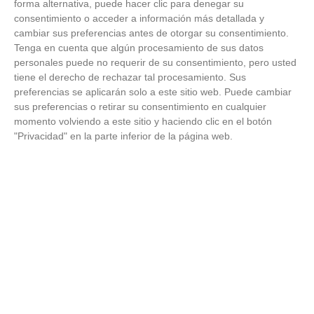
forma alternativa, puede hacer clic para denegar su
VÍDEO - El Club Deportivo Goya se alza con
consentimiento o acceder a información más detallada y
el triunfo en la final de la Copa Movember
de Veteranos RFFM tras vencer por penaltis
cambiar sus preferencias antes de otorgar su consentimiento.
al Martino's
Tenga en cuenta que algún procesamiento de sus datos
25
/
06
/
2026
personales puede no requerir de su consentimiento, pero usted
tiene el derecho de rechazar tal procesamiento. Sus
VÍDEO - Reunión de la Asamblea General
para cerrar temporada deportiva en el
preferencias se aplicarán solo a este sitio web. Puede cambiar
fútbol y fútbol sala madrileño, planificar el
sus preferencias o retirar su consentimiento en cualquier
próximo curso y presentar nuevos retos
momento volviendo a este sitio y haciendo clic en el botón
23
/
06
/
2026
"Privacidad" en la parte inferior de la página web.