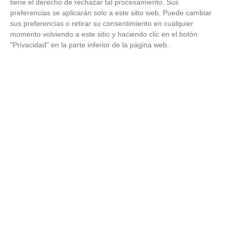
tiene el derecho de rechazar tal procesamiento. Sus
preferencias se aplicarán solo a este sitio web. Puede cambiar
sus preferencias o retirar su consentimiento en cualquier
FEDERACIÓN
momento volviendo a este sitio y haciendo clic en el botón
Ya puedes repasar en el Boletín Semanal de la RFFM 148 la
"Privacidad" en la parte inferior de la página web.
actualidad federativa del fútbol y fútbol sala de Madrid
28
/
03
/
2025
Ya puedes consultar y hacer repaso a la actualidad federativa en
el Boletín Semanal de la Real Federación de Fútbol de Madrid. Es
el número...