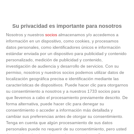
semanal de la actividad federativa y a la actualidad del
fútbol y fútbol sala de Madrid
Su privacidad es importante para nosotros
21
/
03
/
2025
Nosotros y nuestros
socios
almacenamos y/o accedemos a
Ya puedes consultar y hacer repaso a la actualidad federativa en
información en un dispositivo, como cookies, y procesamos
el Boletín Semanal de la Real Federación de Fútbol de Madrid. Es
datos personales, como identificadores únicos e información
el número...
estándar enviada por un dispositivo para publicidad y contenido
personalizado, medición de publicidad y contenido,
investigación de audiencia y desarrollo de servicios.
Con su
permiso, nosotros y nuestros socios podemos utilizar datos de
localización geográfica precisa e identificación mediante las
características de dispositivos. Puede hacer clic para otorgarnos
su consentimiento a nosotros y a nuestros 1733 socios para
que llevemos a cabo el procesamiento previamente descrito. De
forma alternativa, puede hacer clic para denegar su
consentimiento o acceder a información más detallada y
cambiar sus preferencias antes de otorgar su consentimiento.
Tenga en cuenta que algún procesamiento de sus datos
personales puede no requerir de su consentimiento, pero usted