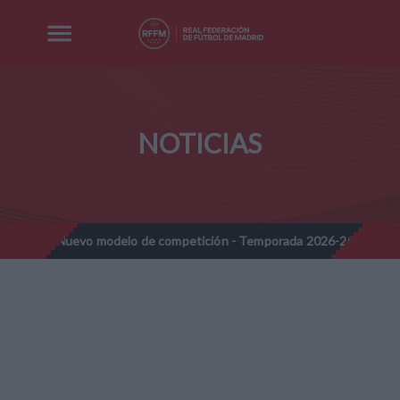
NOTICIAS
- Nuevo modelo de competición - Temporada 2026-2027
Nota Inf
//