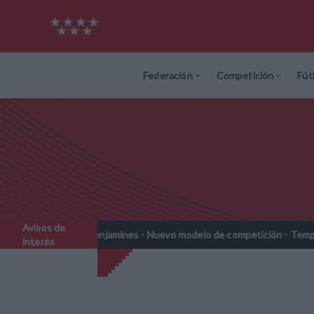
Federación
Competición
Fút
Avisos de
Prebenjamines - Nuevo modelo de competición - Temporada 2026-20
interés