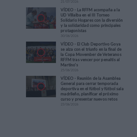
21
/
07
/
2026
VÍDEO - La RFFM acompaña a la
UD Villalba en el III Torneo
Solidario Hogares con la diversión
y la solidaridad como principales
protagonistas
30
/
06
/
2026
VÍDEO - El Club Deportivo Goya
se alza con el triunfo en la final de
la Copa Movember de Veteranos
RFFM tras vencer por penaltis al
Martino's
25
/
06
/
2026
VÍDEO - Reunión de la Asamblea
General para cerrar temporada
deportiva en el fútbol y fútbol sala
madrileño, planificar el próximo
curso y presentar nuevos retos
23
/
06
/
2026