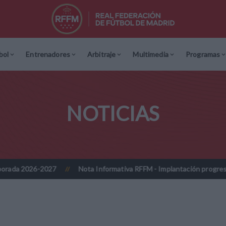
bol
Entrenadores
Arbitraje
Multimedia
Programas
NOTICIAS
27
Nota Informativa RFFM - Implantación progresiva de la firma d
//