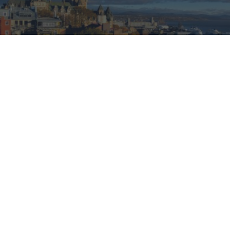
Dónde viajar en 2026
Los destinos que todos van a querer visitar el próximo
año