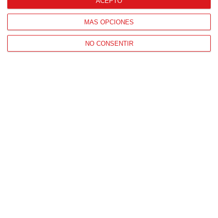
ACEPTO
MÁS OPCIONES
NO CONSENTIR
Patrocinador Técnico Oficial
Patrocinador Oficial
Patrocinador Tecnológico
Patrocinador Digital de Talento