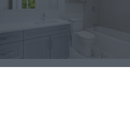
¿Conocías estos 5 consejos?
Consejos infalibles para eliminar la cal del baño fácil y
rápido