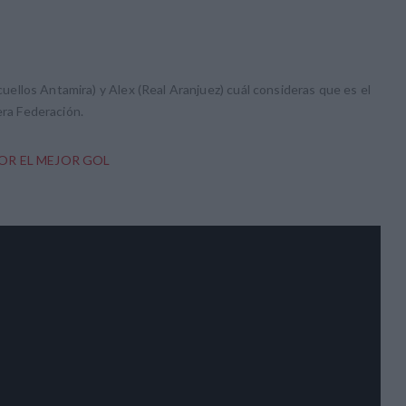
acuellos Antamira) y Alex (Real Aranjuez) cuál consideras que es el
era Federación.
POR EL MEJOR GOL