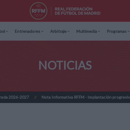
bol
Entrenadores
Arbitraje
Multimedia
Programas
NOTICIAS
Nota Informativa RFFM - Implantación progresiva de la firma digi
//