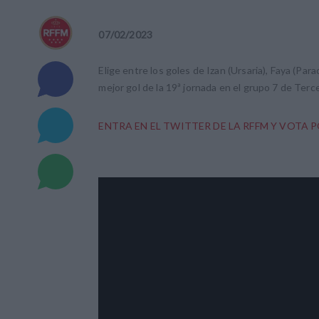
07
/
02
/
2023
Elige entre los goles de Izan (Ursaria), Faya (Par
mejor gol de la 19ª jornada en el grupo 7 de Terc
ENTRA EN EL TWITTER DE LA RFFM Y VOTA 