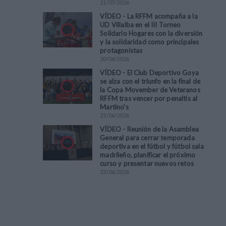
21
/
07
/
2026
VÍDEO - La RFFM acompaña a la
UD Villalba en el III Torneo
Solidario Hogares con la diversión
y la solidaridad como principales
protagonistas
30
/
06
/
2026
VÍDEO - El Club Deportivo Goya
se alza con el triunfo en la final de
la Copa Movember de Veteranos
RFFM tras vencer por penaltis al
Martino's
25
/
06
/
2026
VÍDEO - Reunión de la Asamblea
General para cerrar temporada
deportiva en el fútbol y fútbol sala
madrileño, planificar el próximo
curso y presentar nuevos retos
23
/
06
/
2026