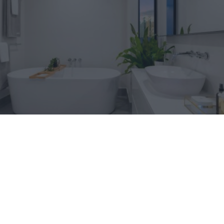
El truco contra la cal
Di adiós a la cal del baño con estos sencillos consejos