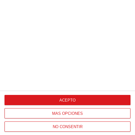
Patrocinador Técnico Oficial
Patrocinador Oficial
ACEPTO
Patrocinador Tecnológico
MÁS OPCIONES
NO CONSENTIR