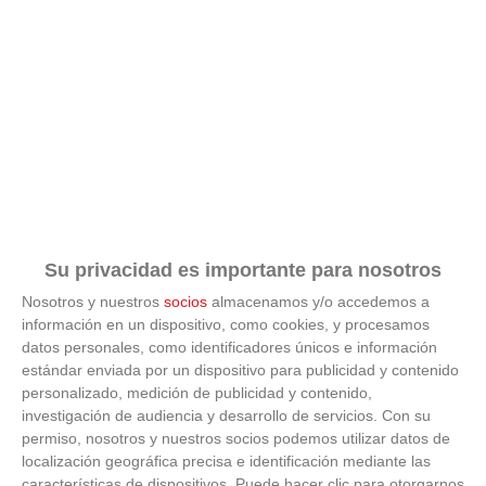
REPORTAJES RFFM | Rebeca Calvo, jugadora y portera del Club
Deportivo Avance ha tenido que ser intervenida
quirúrgicamente tras una grave lesión y gracias al...
Su privacidad es importante para nosotros
Nosotros y nuestros
socios
almacenamos y/o accedemos a
información en un dispositivo, como cookies, y procesamos
ÚLTIMOS VÍDEOS
datos personales, como identificadores únicos e información
estándar enviada por un dispositivo para publicidad y contenido
personalizado, medición de publicidad y contenido,
VÍDEO - Madrid se vuelca en sus calles y
investigación de audiencia y desarrollo de servicios.
Con su
plazas con la selección española en la
permiso, nosotros y nuestros socios podemos utilizar datos de
celebración de la segunda estrella como
campeones del mundo
localización geográfica precisa e identificación mediante las
21
/
07
/
2026
características de dispositivos. Puede hacer clic para otorgarnos