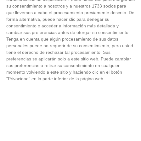
su consentimiento a nosotros y a nuestros 1733 socios para
VÍDEO - La RFFM acompaña a la UD Villalba
que llevemos a cabo el procesamiento previamente descrito. De
en el III Torneo Solidario Hogares con la
diversión y la solidaridad como principales
forma alternativa, puede hacer clic para denegar su
protagonistas
consentimiento o acceder a información más detallada y
30
/
06
/
2026
cambiar sus preferencias antes de otorgar su consentimiento.
Tenga en cuenta que algún procesamiento de sus datos
VÍDEO - El Club Deportivo Goya se alza con
el triunfo en la final de la Copa Movember
personales puede no requerir de su consentimiento, pero usted
de Veteranos RFFM tras vencer por penaltis
tiene el derecho de rechazar tal procesamiento. Sus
al Martino's
preferencias se aplicarán solo a este sitio web. Puede cambiar
25
/
06
/
2026
sus preferencias o retirar su consentimiento en cualquier
VÍDEO - Reunión de la Asamblea General
momento volviendo a este sitio y haciendo clic en el botón
para cerrar temporada deportiva en el
"Privacidad" en la parte inferior de la página web.
fútbol y fútbol sala madrileño, planificar el
próximo curso y presentar nuevos retos
23
/
06
/
2026