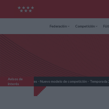
Federación
Competición
Fút
Avisos de
amines - Nuevo modelo de competición - Temporada 2026-2027
//
interés