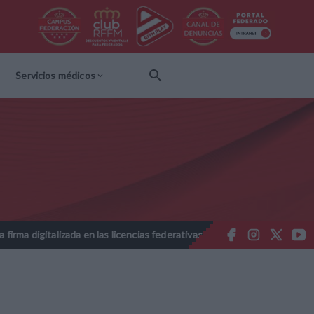
Servicios médicos
da en las licencias federativas - Temporada 2026-2027
Nota Infor
//