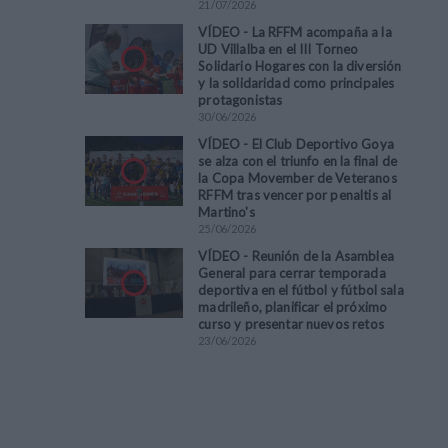
21
/
07
/
2026
VÍDEO - La RFFM acompaña a la
UD Villalba en el III Torneo
Solidario Hogares con la diversión
y la solidaridad como principales
protagonistas
30
/
06
/
2026
VÍDEO - El Club Deportivo Goya
se alza con el triunfo en la final de
la Copa Movember de Veteranos
RFFM tras vencer por penaltis al
Martino's
25
/
06
/
2026
VÍDEO - Reunión de la Asamblea
General para cerrar temporada
deportiva en el fútbol y fútbol sala
madrileño, planificar el próximo
curso y presentar nuevos retos
23
/
06
/
2026