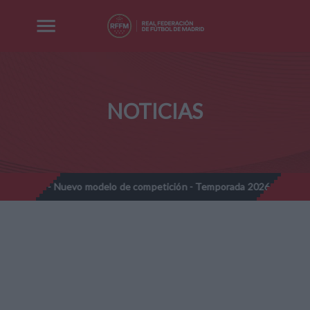
NOTICIAS
uevo modelo de competición - Temporada 2026-2027
Nota Infor
//