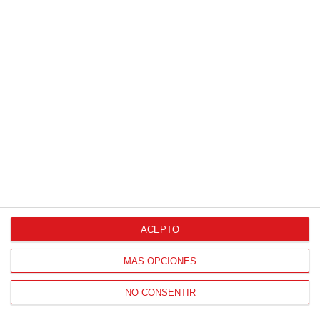
ACEPTO
MÁS OPCIONES
Patrocinador Técnico Oficial
NO CONSENTIR