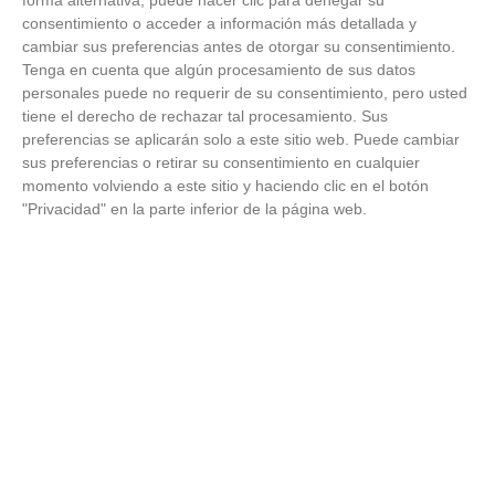
forma alternativa, puede hacer clic para denegar su
consentimiento o acceder a información más detallada y
cambiar sus preferencias antes de otorgar su consentimiento.
Tenga en cuenta que algún procesamiento de sus datos
personales puede no requerir de su consentimiento, pero usted
tiene el derecho de rechazar tal procesamiento. Sus
preferencias se aplicarán solo a este sitio web. Puede cambiar
Todos lo haremos en 2026
sus preferencias o retirar su consentimiento en cualquier
momento volviendo a este sitio y haciendo clic en el botón
Así será tu día a día en 2026
"Privacidad" en la parte inferior de la página web.