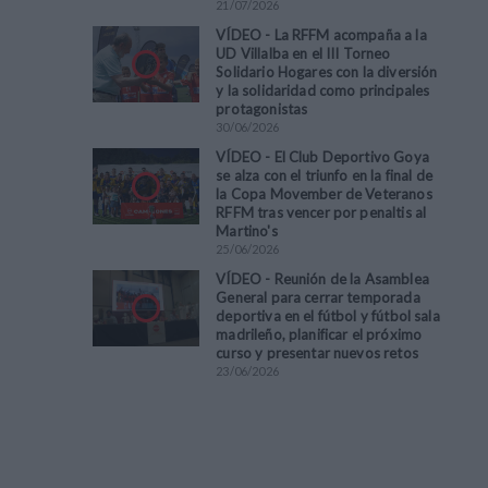
21
/
07
/
2026
VÍDEO - La RFFM acompaña a la
UD Villalba en el III Torneo
Solidario Hogares con la diversión
y la solidaridad como principales
protagonistas
30
/
06
/
2026
VÍDEO - El Club Deportivo Goya
se alza con el triunfo en la final de
la Copa Movember de Veteranos
RFFM tras vencer por penaltis al
Martino's
25
/
06
/
2026
VÍDEO - Reunión de la Asamblea
General para cerrar temporada
deportiva en el fútbol y fútbol sala
madrileño, planificar el próximo
curso y presentar nuevos retos
23
/
06
/
2026