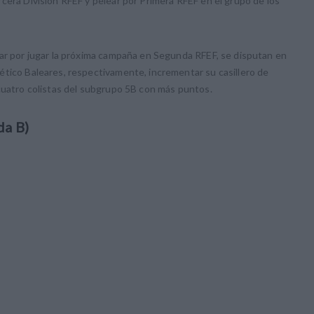
cera División RFEF y pelear por Primera RFEF en el grupo de los
har por jugar la próxima campaña en Segunda RFEF, se disputan en
ético Baleares, respectivamente, incrementar su casillero de
cuatro colistas del subgrupo 5B con más puntos.
da B)