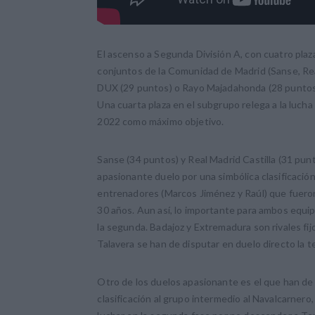
El ascenso a Segunda División A, con cuatro plaz
conjuntos de la Comunidad de Madrid (Sanse, Rea
DUX (29 puntos) o Rayo Majadahonda (28 puntos
Una cuarta plaza en el subgrupo relega a la luch
2022 como máximo objetivo.
Sanse (34 puntos) y Real Madrid Castilla (31 punt
apasionante duelo por una simbólica clasificació
entrenadores (Marcos Jiménez y Raúl) que fuero
30 años. Aun así, lo importante para ambos equip
la segunda. Badajoz y Extremadura son rivales fi
Talavera se han de disputar en duelo directo la 
Otro de los duelos apasionante es el que han de 
clasificación al grupo intermedio al Navalcarnero,