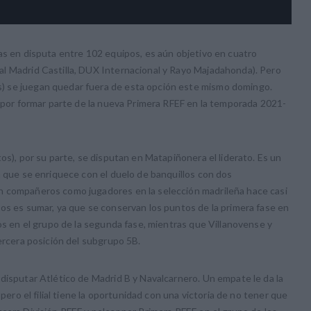
as en disputa entre 102 equipos, es aún objetivo en cuatro
l Madrid Castilla, DUX Internacional y Rayo Majadahonda). Pero
) se juegan quedar fuera de esta opción este mismo domingo.
a por formar parte de la nueva Primera RFEF en la temporada 2021-
os), por su parte, se disputan en Matapiñonera el liderato. Es un
n que se enriquece con el duelo de banquillos con dos
n compañeros como jugadores en la selección madrileña hace casi
os es sumar, ya que se conservan los puntos de la primera fase en
jos en el grupo de la segunda fase, mientras que Villanovense y
tercera posición del subgrupo 5B.
disputar Atlético de Madrid B y Navalcarnero. Un empate le da la
 pero el filial tiene la oportunidad con una victoria de no tener que