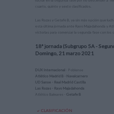
luchar en la segunda fase por no descender a Ter
cuarto, quinto y sexto clasificados.
Las Rozas y Getafe B, ya sin más opción que luc
esta última jornada ante Rayo Majadahonda y Atl
victorias para comenzar la segunda fase con los 
18ª jornada (Subgrupo 5A - Segun
Domingo, 21 marzo 2021
DUX Internacional
- Poblense
Atlético Madrid B - Navalcarnero
UD Sanse - Real Madrid Castilla
Las Rozas - Rayo Majadahonda
Atlético Baleares -
Getafe B
CLASIFICACIÓN