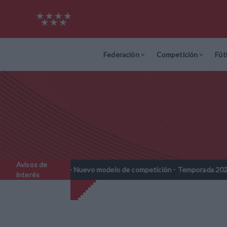
Federación
Competición
Fút
Avisos de
ines - Nuevo modelo de competición - Temporada 2026-2027
No
//
interés