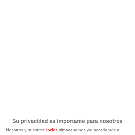
9 apps que valen oro
No son populares, pero sí extraordinariamente útiles
Su privacidad es importante para nosotros
Nosotros y nuestros
socios
almacenamos y/o accedemos a