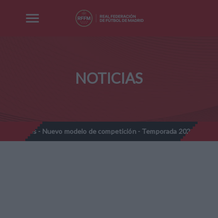
NOTICIAS
ines - Nuevo modelo de competición - Temporada 2026-2027
No
//