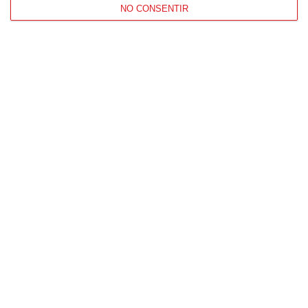
NO CONSENTIR
Patrocinador Digital de Talento
Agencia de Publicidad
Proveedores Oficiales
CONTACTO
HORARIO OFICINAS RFFM