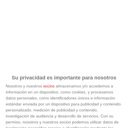
Corepunk MMORPG
Un verdadero MMORPG de la vieja escuela ¡Cómo los
de antes, pero mejor!
Su privacidad es importante para nosotros
Nosotros y nuestros
socios
almacenamos y/o accedemos a
información en un dispositivo, como cookies, y procesamos
datos personales, como identificadores únicos e información
ÚLTIMOS VÍDEOS
estándar enviada por un dispositivo para publicidad y contenido
personalizado, medición de publicidad y contenido,
investigación de audiencia y desarrollo de servicios.
Con su
VÍDEO - Madrid se vuelca en sus calles y
permiso, nosotros y nuestros socios podemos utilizar datos de
plazas con la selección española en la