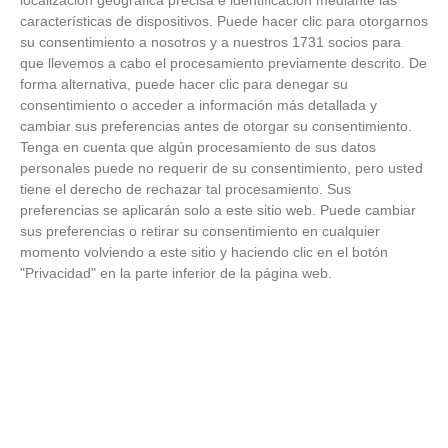
localización geográfica precisa e identificación mediante las
celebración de la segunda estrella como
características de dispositivos. Puede hacer clic para otorgarnos
campeones del mundo
21
/
07
/
2026
su consentimiento a nosotros y a nuestros 1731 socios para
que llevemos a cabo el procesamiento previamente descrito. De
VÍDEO - La RFFM acompaña a la UD Villalba
forma alternativa, puede hacer clic para denegar su
en el III Torneo Solidario Hogares con la
consentimiento o acceder a información más detallada y
diversión y la solidaridad como principales
protagonistas
cambiar sus preferencias antes de otorgar su consentimiento.
30
/
06
/
2026
Tenga en cuenta que algún procesamiento de sus datos
personales puede no requerir de su consentimiento, pero usted
VÍDEO - El Club Deportivo Goya se alza con
tiene el derecho de rechazar tal procesamiento. Sus
el triunfo en la final de la Copa Movember
de Veteranos RFFM tras vencer por penaltis
preferencias se aplicarán solo a este sitio web. Puede cambiar
al Martino's
sus preferencias o retirar su consentimiento en cualquier
25
/
06
/
2026
momento volviendo a este sitio y haciendo clic en el botón
"Privacidad" en la parte inferior de la página web.
VÍDEO - Reunión de la Asamblea General
para cerrar temporada deportiva en el
fútbol y fútbol sala madrileño, planificar el
próximo curso y presentar nuevos retos
23
/
06
/
2026