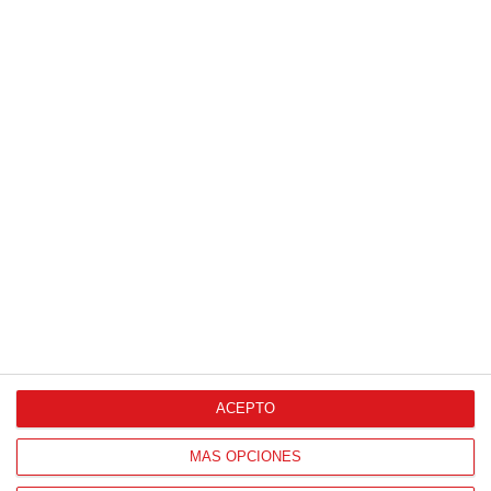
Patrocinador Técnico Oficial
Patrocinador Oficial
ACEPTO
Patrocinador Tecnológico
MÁS OPCIONES