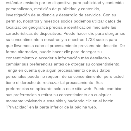
estándar enviada por un dispositivo para publicidad y contenido
fútbol y fútbol sala madrileño, planificar el
personalizado, medición de publicidad y contenido,
próximo curso y presentar nuevos retos
23
/
06
/
2026
investigación de audiencia y desarrollo de servicios.
Con su
permiso, nosotros y nuestros socios podemos utilizar datos de
localización geográfica precisa e identificación mediante las
características de dispositivos. Puede hacer clic para otorgarnos
su consentimiento a nosotros y a nuestros 1733 socios para
que llevemos a cabo el procesamiento previamente descrito. De
forma alternativa, puede hacer clic para denegar su
consentimiento o acceder a información más detallada y
cambiar sus preferencias antes de otorgar su consentimiento.
Tenga en cuenta que algún procesamiento de sus datos
personales puede no requerir de su consentimiento, pero usted
tiene el derecho de rechazar tal procesamiento. Sus
preferencias se aplicarán solo a este sitio web. Puede cambiar
sus preferencias o retirar su consentimiento en cualquier
momento volviendo a este sitio y haciendo clic en el botón
"Privacidad" en la parte inferior de la página web.