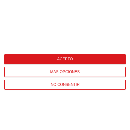
Patrocinador Oficial
Patrocinador Tecnológico
ACEPTO
Patrocinador Digital de Talento
MÁS OPCIONES
Agencia de Publicidad
NO CONSENTIR
Proveedores Oficiales