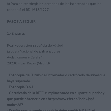
b) Para no restringir los derechos de los interesados que les
concedió el RD 1913/1997.
PASOS A SEGUIR:
1.- Enviar a:
Real Federación Española de Fútbol
Escuela Nacional de Entrenadores
Avda. Ramón y Cajal s/n.
28230 – Las Rozas (Madrid)
- Fotocopia del Titulo de Entrenador o certificado del nivel que
haya superado.
- Fotocopia D.N.I.
- Certificado de la RFEF. cumplimentado en su parte superior y
que puede obtenerlo en :
http://www.rfef.es/index.jsp?
nodo=267
- Escrito comunicando adonde le debe remitir la E.N.E. el