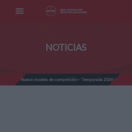
NOTICIAS
Nuevo modelo de competición - Temporada 2026-2027
Nota Info
//