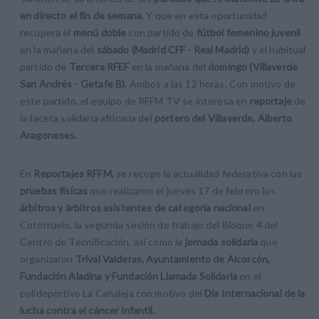
en directo el fin de semana
. Y que en esta oportunidad
recupera el
menú doble
con partido de
fútbol femenino juvenil
en la mañana del
sábado (Madrid CFF - Real Madrid)
y el habitual
partido de
Tercera RFEF
en la mañana del
domingo (Villaverde
San Andrés - Getafe B)
. Ambos a las 12 horas. Con motivo de
este partido, el equipo de RFFM TV se interesa en
reportaje
de
la faceta solidaria africana del
portero del Villaverde, Alberto
Aragoneses.
En
Reportajes RFFM,
se recoge la actualidad federativa con las
pruebas físicas
que realizaron el jueves 17 de febrero los
árbitros y árbitros asistentes de categoría nacional
en
Cotorruelo, la segunda sesión de trabajo del Bloque 4 del
Centro de Tecnificación, así como la
jornada solidaria
que
organizaron
Trival Valderas, Ayuntamiento de Alcorcón,
Fundación Aladina y Fundación Llamada Solidaria
en el
polideportivo La Canaleja con motivo del
Día Internacional de la
lucha contra el cáncer infantil.