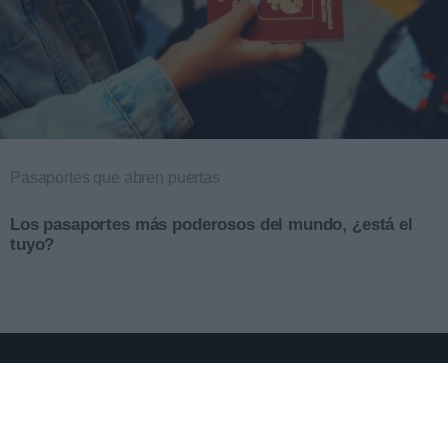
Pasaportes que abren puertas
Los pasaportes más poderosos del mundo, ¿está el
tuyo?