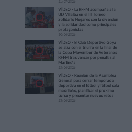
21
/
07
/
2026
VÍDEO - La RFFM acompaña a la
UD Villalba en el III Torneo
Solidario Hogares con la diversión
y la solidaridad como principales
protagonistas
30
/
06
/
2026
VÍDEO - El Club Deportivo Goya
se alza con el triunfo en la final de
la Copa Movember de Veteranos
RFFM tras vencer por penaltis al
Martino's
25
/
06
/
2026
VÍDEO - Reunión de la Asamblea
General para cerrar temporada
deportiva en el fútbol y fútbol sala
madrileño, planificar el próximo
curso y presentar nuevos retos
23
/
06
/
2026