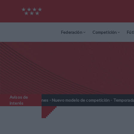
Federación
Competición
Fút
Avisos de
enjamines - Nuevo modelo de competición - Temporada 2026-2027
interés