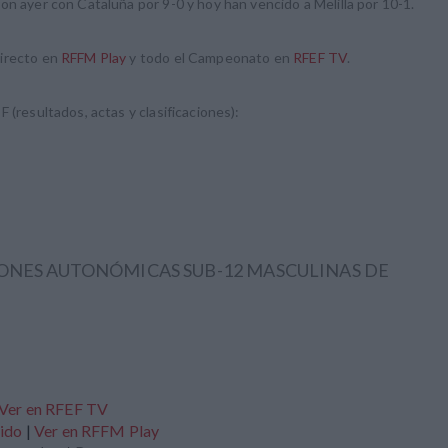
on ayer con Cataluña por 9-0 y hoy han vencido a Melilla por 10-1.
directo en
RFFM Play
y todo el Campeonato en
RFEF TV
.
 (resultados, actas y clasificaciones):
ONES AUTONÓMICAS SUB-12 MASCULINAS DE
Ver en RFEF TV
tido
|
Ver en RFFM Play