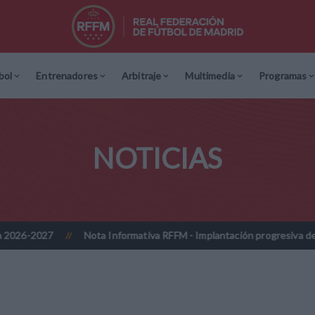
bol
Entrenadores
Arbitraje
Multimedia
Programas
NOTICIAS
Nota Informativa RFFM - Implantación progresiva de la firma digita
//