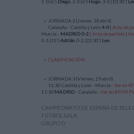
1-0 (6')
Diego
. 2-0 (6')
Hugo
. 3-0 (10:30')
Le
JORNADA 2 (Jueves, 18 abril)
Cataluña - Castilla y León
4-0
|
Acta de p
Murcia -
MADRID 0-2
|
Acta de partido
|
Ve
0-1 (15')
Adrián
. 0-2 (22:30')
Leo
CLASIFICACIÓN
JORNADA 3 (Viernes, 19 abril)
11:30 Castilla y León - Murcia -
Ver en R
11:30
MADRID
- Cataluña -
Ver en RFFM Pl
CAMPEONATO DE ESPAÑA DE SELE
FÚTBOL SALA
GRUPO D