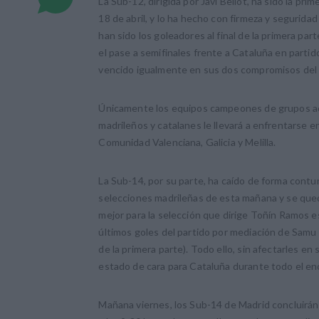
La Sub-12, dirigida por Javi Bellot, ha sido la p
18 de abril, y lo ha hecho con firmeza y segurida
han sido los goleadores al final de la primera p
el pase a semifinales frente a Cataluña en partid
vencido igualmente en sus dos compromisos del gr
Únicamente los equipos campeones de grupos acce
madrileños y catalanes le llevará a enfrentarse 
Comunidad Valenciana, Galicia y Melilla.
La Sub-14, por su parte, ha caído de forma contu
selecciones madrileñas de esta mañana y se queda
mejor para la selección que dirige Toñín Ramos es
últimos goles del partido por mediación de Samu 
de la primera parte). Todo ello, sin afectarles en
estado de cara para Cataluña durante todo el en
Mañana viernes, los Sub-14 de Madrid concluirá