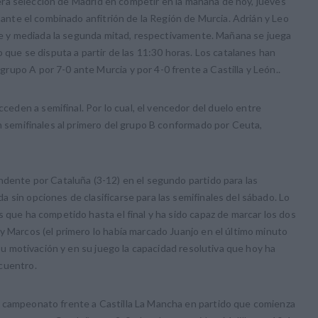
rimera selección de Madrid en competir en la mañana de hoy, jueves
d ante el combinado anfitrión de la Región de Murcia. Adrián y Leo
arte y mediada la segunda mitad, respectivamente. Mañana se juega
o que se disputa a partir de las 11:30 horas. Los catalanes han
upo A por 7-0 ante Murcia y por 4-0 frente a Castilla y León..
den a semifinal. Por lo cual, el vencedor del duelo entre
en semifinales al primero del grupo B conformado por Ceuta,
ndente por Cataluña (3-12) en el segundo partido para las
 sin opciones de clasificarse para las semifinales del sábado. Lo
 que ha competido hasta el final y ha sido capaz de marcar los dos
y Marcos (el primero lo había marcado Juanjo en el último minuto
 su motivación y en su juego la capacidad resolutiva que hoy ha
cuentro.
n campeonato frente a Castilla La Mancha en partido que comienza