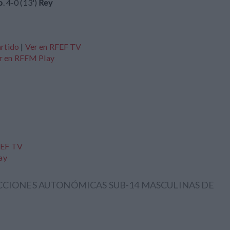
o
. 4-0 (13')
Rey
artido
|
Ver en RFEF TV
r en RFFM Play
FEF TV
ay
CCIONES AUTONÓMICAS SUB-14 MASCULINAS DE