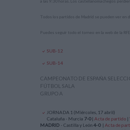
a las 9:30 horas. Los castellanomachegos perdier
Todos los partidos de Madrid se pueden ver en 
Puedes seguir todo el torneo en la web de la RFEF
SUB-12
SUB-14
CAMPEONATO DE ESPAÑA SELECCI
FÚTBOL SALA
GRUPO A
JORNADA 1 (Miércoles, 17 abril)
Cataluña - Murcia
7-0
|
Acta de partido
|
MADRID
- Castilla y León
4-0
|
Acta de par