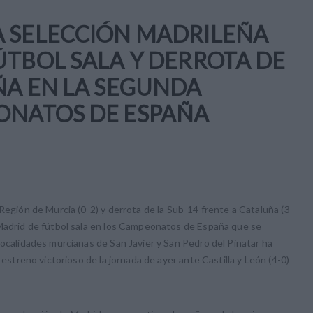
A SELECCIÓN MADRILEÑA
ÚTBOL SALA Y DERROTA DE
ÑA EN LA SEGUNDA
ONATOS DE ESPAÑA
Región de Murcia (0-2) y derrota de la Sub-14 frente a Cataluña (3-
 Madrid de fútbol sala en los Campeonatos de España que se
localidades murcianas de San Javier y San Pedro del Pinatar ha
 estreno victorioso de la jornada de ayer ante Castilla y León (4-0)