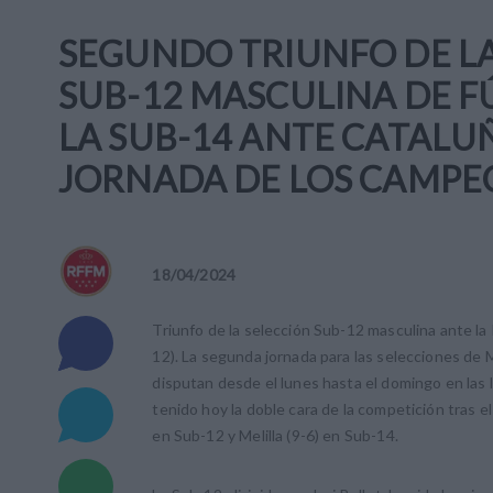
SEGUNDO TRIUNFO DE L
SUB-12 MASCULINA DE F
LA SUB-14 ANTE CATALU
JORNADA DE LOS CAMPE
18
/
04
/
2024
Triunfo de la selección Sub-12 masculina ante la 
12). La segunda jornada para las selecciones de
disputan desde el lunes hasta el domingo en las 
tenido hoy la doble cara de la competición tras el
en Sub-12 y Melilla (9-6) en Sub-14.