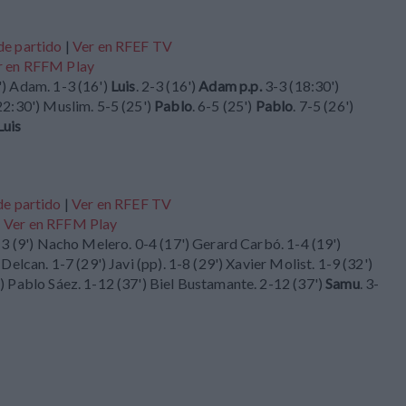
de partido
|
Ver en RFEF TV
r en RFFM Play
') Adam. 1-3 (16')
Luis
. 2-3 (16')
Adam p.p.
3-3 (18:30')
(22:30') Muslim. 5-5 (25')
Pablo
. 6-5 (25')
Pablo
. 7-5 (26')
Luis
de partido
|
Ver en RFEF TV
|
Ver en RFFM Play
0-3 (9') Nacho Melero. 0-4 (17') Gerard Carbó. 1-4 (19')
Delcan. 1-7 (29') Javi (pp). 1-8 (29') Xavier Molist. 1-9 (32')
') Pablo Sáez. 1-12 (37') Biel Bustamante. 2-12 (37')
Samu
. 3-