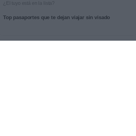
¿El tuyo está en la lista?
Top pasaportes que te dejan viajar sin visado