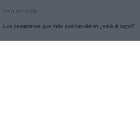
Viaja sin visado
Los pasaportes que más puertas abren ¿está el tuyo?