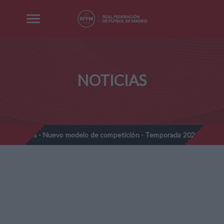
NOTICIAS
ines - Nuevo modelo de competición - Temporada 2026-2027
No
//