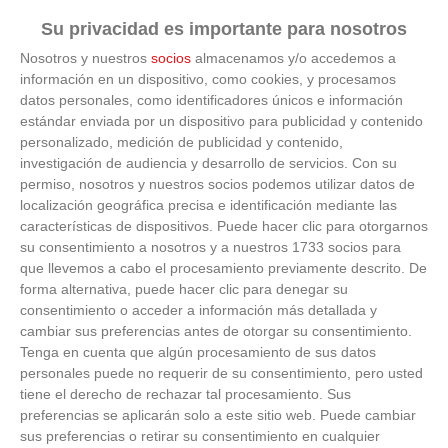
Corepunk MMORPG
Su privacidad es importante para nosotros
Un verdadero MMORPG de la vieja escuela ¡Cómo los
Nosotros y nuestros
socios
almacenamos y/o accedemos a
de antes, pero mejor!
información en un dispositivo, como cookies, y procesamos
datos personales, como identificadores únicos e información
estándar enviada por un dispositivo para publicidad y contenido
personalizado, medición de publicidad y contenido,
investigación de audiencia y desarrollo de servicios.
Con su
permiso, nosotros y nuestros socios podemos utilizar datos de
localización geográfica precisa e identificación mediante las
características de dispositivos. Puede hacer clic para otorgarnos
su consentimiento a nosotros y a nuestros 1733 socios para
que llevemos a cabo el procesamiento previamente descrito. De
forma alternativa, puede hacer clic para denegar su
consentimiento o acceder a información más detallada y
cambiar sus preferencias antes de otorgar su consentimiento.
ÚLTIMOS VÍDEOS
Tenga en cuenta que algún procesamiento de sus datos
personales puede no requerir de su consentimiento, pero usted
tiene el derecho de rechazar tal procesamiento. Sus
VÍDEO - Madrid se vuelca en sus calles y
preferencias se aplicarán solo a este sitio web. Puede cambiar
plazas con la selección española en la
celebración de la segunda estrella como
sus preferencias o retirar su consentimiento en cualquier