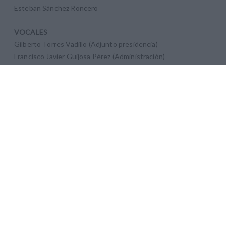
Esteban Sánchez Roncero
VOCALES
Gilberto Torres Vadillo (Adjunto presidencia)
Francisco Javier Guijosa Pérez (Administración)
Manuel Jiménez García (Mantenimiento)
Juan Antonio Nadales García (Mantenimiento)
Eva María Díaz Paloma (Compras)
María Heras Peña (Atletismo)
Antonio Sainz de la Maza (Marketing)
Esteban Sánchez Rodríguez (Comunicación)
Miguel Romón Janes (Eventos)