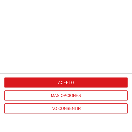
Patrocinador Técnico Oficial
ACEPTO
Patrocinador Oficial
MÁS OPCIONES
NO CONSENTIR
Patrocinador Tecnológico