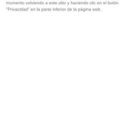
campeones del mundo
momento volviendo a este sitio y haciendo clic en el botón
21
/
07
/
2026
"Privacidad" en la parte inferior de la página web.
VÍDEO - La RFFM acompaña a la UD Villalba
en el III Torneo Solidario Hogares con la
diversión y la solidaridad como principales
protagonistas
30
/
06
/
2026
VÍDEO - El Club Deportivo Goya se alza con
el triunfo en la final de la Copa Movember
de Veteranos RFFM tras vencer por penaltis
al Martino's
25
/
06
/
2026
VÍDEO - Reunión de la Asamblea General
para cerrar temporada deportiva en el
fútbol y fútbol sala madrileño, planificar el
próximo curso y presentar nuevos retos
23
/
06
/
2026