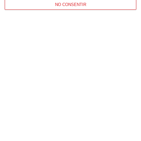
NO CONSENTIR
Patrocinador Técnico Oficial
Patrocinador Oficial
Patrocinador Tecnológico
Patrocinador Digital de Talento