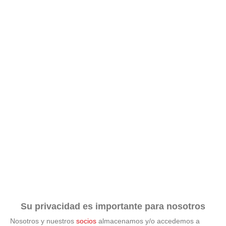
Señales de agotamiento
¿Te sientes cansado sin razón? Estas señales lo
explican
Su privacidad es importante para nosotros
Nosotros y nuestros
socios
almacenamos y/o accedemos a