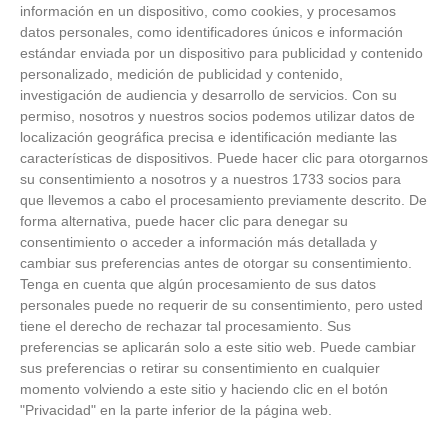
información en un dispositivo, como cookies, y procesamos
NOTICIAS RELACIONADAS
datos personales, como identificadores únicos e información
estándar enviada por un dispositivo para publicidad y contenido
personalizado, medición de publicidad y contenido,
investigación de audiencia y desarrollo de servicios.
Con su
permiso, nosotros y nuestros socios podemos utilizar datos de
localización geográfica precisa e identificación mediante las
características de dispositivos. Puede hacer clic para otorgarnos
su consentimiento a nosotros y a nuestros 1733 socios para
FEDERACIÓN
que llevemos a cabo el procesamiento previamente descrito. De
forma alternativa, puede hacer clic para denegar su
Ya puedes consultar en la web los calendarios de División
consentimiento o acceder a información más detallada y
de Honor Cadete Masculina y de División de Honor
cambiar sus preferencias antes de otorgar su consentimiento.
Infantil y Alevín en categorías mixtas
Tenga en cuenta que algún procesamiento de sus datos
personales puede no requerir de su consentimiento, pero usted
25
/
08
/
2022
tiene el derecho de rechazar tal procesamiento. Sus
preferencias se aplicarán solo a este sitio web. Puede cambiar
El Área de Competiciones de la Real Federación de Fútbol de
sus preferencias o retirar su consentimiento en cualquier
Madrid ha publicado en la mañana de hoy, jueves 25 de agosto,
momento volviendo a este sitio y haciendo clic en el botón
los calendarios...
"Privacidad" en la parte inferior de la página web.