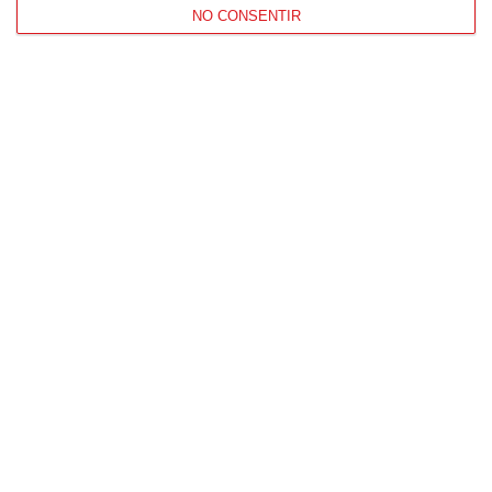
NO CONSENTIR
Patrocinador Técnico Oficial
Patrocinador Oficial
Patrocinador Tecnológico
Patrocinador Digital de Talento
Agencia de Publicidad