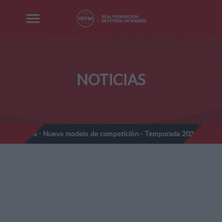
NOTICIAS
ines - Nuevo modelo de competición - Temporada 2026-2027
No
//