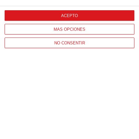
Patrocinador Oficial
ACEPTO
MÁS OPCIONES
Patrocinador Tecnológico
NO CONSENTIR
Patrocinador Digital de Talento
Agencia de Publicidad
Proveedores Oficiales