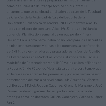
contarán a entrenadores y preparadores físicos madrileños
cómo es el día a día del trabajo técnico en el Getafe.El
encuentro, que se celebrará en el salón de actos de la Facultad
de Ciencias de la Actividad Física y del Deporte de la
Universidad Politécnica de Madrid (INEF), comenzará a las 19
horas con el acto de apertura. A las 19:15 horas se iniciará la
ponencia ‘Planificación semanal de un equipo de Primera
División’. En la última parte, habrá posibilidad para los asistentes
de plantear cuestiones y dudas a los ponentes.La conferencia
está dirigida a entrenadores y preparadores físicos del Comité
de Entrenadores de Madrid, así como a alumnos de la Escuela
Madrileña de Entrenadores y del INEF y a los clubes afiliados de
la Federación de Fútbol de Madrid.Esta es la tercera temporada
en la que se celebran estas ponencias y por ellas ya han pasado
entrenadores del más alto nivel como Luis Aragonés, Vicente
del Bosque, Míchel, Joaquín Caparrós, Gregorio Manzano o José
Ramón Sandoval. Igualmente han participado médicos de
prestigio como los doctores Guillén, Concejero, Garrido o López
Farré.