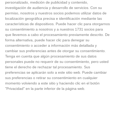
personalizado, medición de publicidad y contenido,
investigación de audiencia y desarrollo de servicios.
Con su
permiso, nosotros y nuestros socios podemos utilizar datos de
ÚLTIMOS VÍDEOS
localización geográfica precisa e identificación mediante las
características de dispositivos. Puede hacer clic para otorgarnos
su consentimiento a nosotros y a nuestros 1731 socios para
VÍDEO - Madrid se vuelca en sus calles y
que llevemos a cabo el procesamiento previamente descrito. De
plazas con la selección española en la
celebración de la segunda estrella como
forma alternativa, puede hacer clic para denegar su
campeones del mundo
consentimiento o acceder a información más detallada y
21
/
07
/
2026
cambiar sus preferencias antes de otorgar su consentimiento.
Tenga en cuenta que algún procesamiento de sus datos
VÍDEO - La RFFM acompaña a la UD Villalba
personales puede no requerir de su consentimiento, pero usted
en el III Torneo Solidario Hogares con la
diversión y la solidaridad como principales
tiene el derecho de rechazar tal procesamiento. Sus
protagonistas
preferencias se aplicarán solo a este sitio web. Puede cambiar
30
/
06
/
2026
sus preferencias o retirar su consentimiento en cualquier
momento volviendo a este sitio y haciendo clic en el botón
VÍDEO - El Club Deportivo Goya se alza con
el triunfo en la final de la Copa Movember
"Privacidad" en la parte inferior de la página web.
de Veteranos RFFM tras vencer por penaltis
al Martino's
25
/
06
/
2026
VÍDEO - Reunión de la Asamblea General
para cerrar temporada deportiva en el