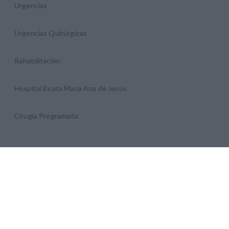
Urgencias
Urgencias Quirúrgicas
Rehabilitación
Hospital Beata Maria Ana de Jesús
Cirugía Programada
COLABORADORES ASISTENCIALES EXTERNOS
RESONANCIA Y TAC
Resonancias Magnéticas Nuestra Señora del Rosario