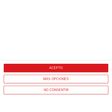
No esperes a 2026
ACEPTO
Hábitos y cambios que marcarán 2026
MÁS OPCIONES
NO CONSENTIR