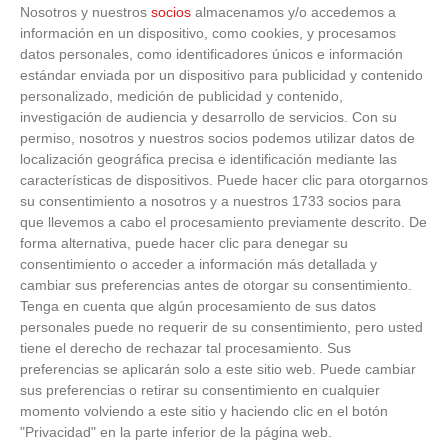
Nosotros y nuestros
socios
almacenamos y/o accedemos a
información en un dispositivo, como cookies, y procesamos
Javier Monge Hidalgo (Reconocimientos Médicos –Sede Central
datos personales, como identificadores únicos e información
Delegaciones –Cardiofútbol 2)
estándar enviada por un dispositivo para publicidad y contenido
personalizado, medición de publicidad y contenido,
Maria de los Ángeles Santos Garcia (Conserjería)
investigación de audiencia y desarrollo de servicios.
Con su
permiso, nosotros y nuestros socios podemos utilizar datos de
localización geográfica precisa e identificación mediante las
características de dispositivos. Puede hacer clic para otorgarnos
su consentimiento a nosotros y a nuestros 1733 socios para
JEFE DE LOS SERVICIOS MÉDICOS Y MÉDICO ASESOR DEL
que llevemos a cabo el procesamiento previamente descrito. De
forma alternativa, puede hacer clic para denegar su
CONSEJO
consentimiento o acceder a información más detallada y
cambiar sus preferencias antes de otorgar su consentimiento.
Dr. Fernando Jara Sanchez
Tenga en cuenta que algún procesamiento de sus datos
personales puede no requerir de su consentimiento, pero usted
tiene el derecho de rechazar tal procesamiento. Sus
preferencias se aplicarán solo a este sitio web. Puede cambiar
sus preferencias o retirar su consentimiento en cualquier
ADMINISTRADOR GENERAL Y JEFE DE PERSONAL
momento volviendo a este sitio y haciendo clic en el botón
"Privacidad" en la parte inferior de la página web.