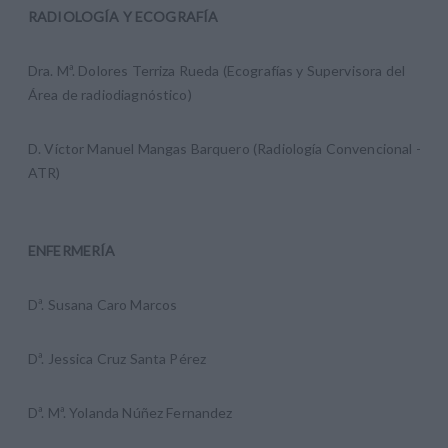
RADIOLOGÍA Y ECOGRAFÍA
Dra. Mª. Dolores Terriza Rueda (Ecografías y Supervisora del
Área de radiodiagnóstico)
D. Víctor Manuel Mangas Barquero (Radiología Convencional -
ATR)
ENFERMERÍA
Dª. Susana Caro Marcos
Dª. Jessica Cruz Santa Pérez
Dª. Mª. Yolanda Núñez Fernandez