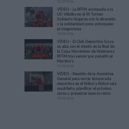
21
/
07
/
2026
VÍDEO - La RFFM acompaña a la
UD Villalba en el III Torneo
Solidario Hogares con la diversión
y la solidaridad como principales
protagonistas
30
/
06
/
2026
VÍDEO - El Club Deportivo Goya
se alza con el triunfo en la final de
la Copa Movember de Veteranos
RFFM tras vencer por penaltis al
Martino's
25
/
06
/
2026
VÍDEO - Reunión de la Asamblea
General para cerrar temporada
deportiva en el fútbol y fútbol sala
madrileño, planificar el próximo
curso y presentar nuevos retos
23
/
06
/
2026