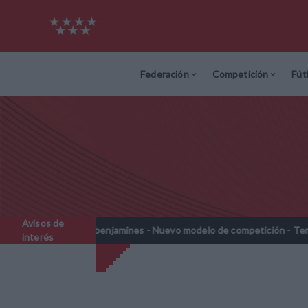
Federación
Competición
Fút
Avisos de
Prebenjamines - Nuevo modelo de competición - Temporada 2026
//
interés