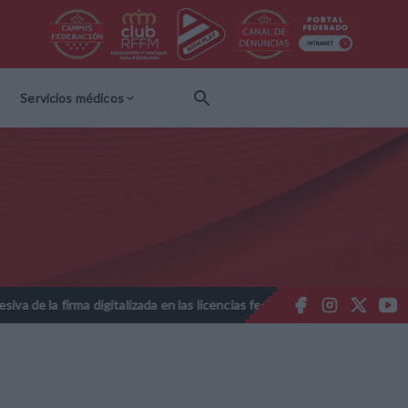
Servicios médicos
a digitalizada en las licencias federativas - Temporada 2026-2027
//