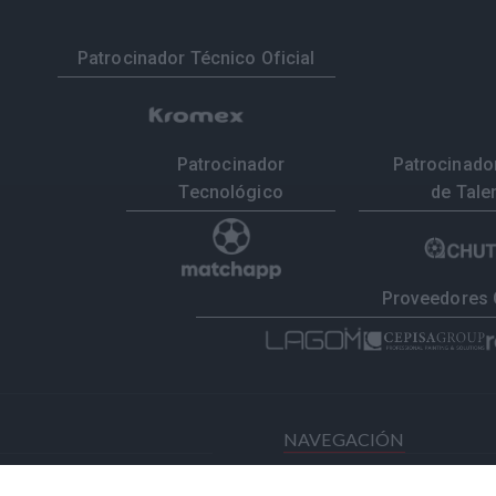
Patrocinador Técnico Oficial
Patrocinador
Patrocinador
Tecnológico
de Tale
Proveedores 
NAVEGACIÓN
Home
Resul