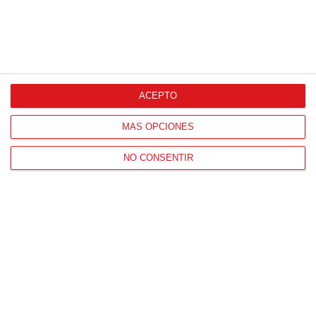
13
/
06
/
2026
FOTOS (Cotorruelo) - 35º Torneo de
Campeones de Fútbol 7 | Benjamines y
Prebenjamines | Entrega trofeos campeones
de liga y finales (Domingo, 7 junio)
07
/
06
/
2026
ACEPTO
MÁS OPCIONES
NO CONSENTIR