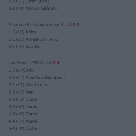
2-2
(91')
Luismi (pen.)
3-2
(94')
Marcos Gil (pen.)
Alcorcón B - Complutense Alcalá
2-1
1-0
(13')
Keita
1-1
(20')
Alamancos
(pen.)
2-1
(85')
Baladia
Las Rozas - RSD Alcalá
5-4
1-0
(2')
Carbo
2-0
(11')
Alberto Salido (pen.)
2-1
(19')
Malote
(pen.)
2-2
(29')
Izan
2-3
(42')
Chato
3-3
(66')
Flores
4-3
(68')
Flores
4-4
(77')
Ángel
5-4
(89')
Carbo