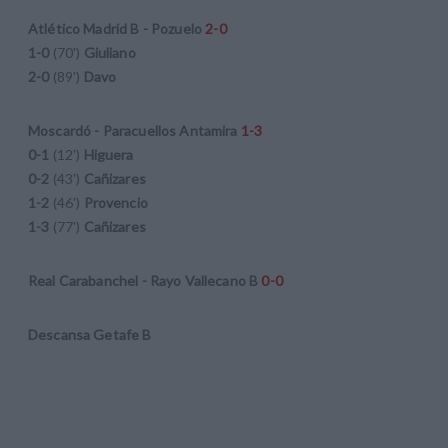
Atlético Madrid B - Pozuelo
2-0
1-0
(70')
Giuliano
2-0
(89')
Davo
Moscardó - Paracuellos Antamira
1-3
0-1
(12')
Higuera
0-2
(43')
Cañizares
1-2
(46')
Provencio
1-3
(77')
Cañizares
Real Carabanchel - Rayo Vallecano B
0-0
Descansa Getafe B