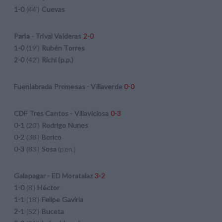
1-0
(44')
Cuevas
Parla - Trival Valderas
2-0
1-0
(19')
Rubén Torres
2-0
(42')
Richi (p.p.)
Fuenlabrada Promesas - Villaverde
0-0
CDF Tres Cantos - Villaviciosa
0-3
0-1
(20')
Rodrigo Nunes
0-2
(38')
Borico
0-3
(83')
Sosa
(pen.)
Galapagar - ED Moratalaz
3-2
1-0
(8')
Héctor
1-1
(18')
Felipe Gaviria
2-1
(52')
Buceta