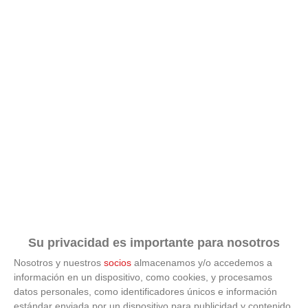
¿Conocías estos 5 consejos?
Consejos infalibles para eliminar la cal del baño fácil y
rápido
Su privacidad es importante para nosotros
Nosotros y nuestros
socios
almacenamos y/o accedemos a
información en un dispositivo, como cookies, y procesamos
datos personales, como identificadores únicos e información
estándar enviada por un dispositivo para publicidad y contenido