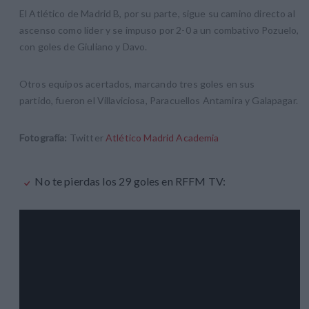
El Atlético de Madrid B, por su parte, sigue su camino directo al
ascenso como líder y se impuso por 2-0 a un combativo Pozuelo,
con goles de Giuliano y Davo.
Otros equipos acertados, marcando tres goles en sus
partido, fueron el Villaviciosa, Paracuellos Antamira y Galapagar.
Fotografía:
Twitter
Atlético Madrid Academia
No te pierdas los 29 goles en RFFM TV: