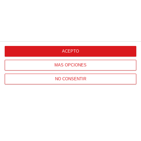
en la primera edición de la Copa Rural RFFM
(Sábado, 13 junio 2026)
13
/
06
/
2026
FOTOS (Cotorruelo) - 35º Torneo de
Campeones de Fútbol 7 | Benjamines y
Prebenjamines | Entrega trofeos campeones
de liga y finales (Domingo, 7 junio)
07
/
06
/
2026
ACEPTO
MÁS OPCIONES
NO CONSENTIR