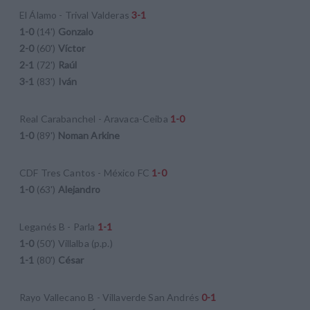
El Álamo - Trival Valderas
3-1
1-0
(14')
Gonzalo
2-0
(60')
Víctor
2-1
(72')
Raúl
3-1
(83')
Iván
Real Carabanchel - Aravaca-Ceiba
1-0
1-0
(89')
Noman Arkine
CDF Tres Cantos - México FC
1-0
1-0
(63')
Alejandro
Leganés B - Parla
1-1
1-0
(50') Villalba (p.p.)
1-1
(80')
César
Rayo Vallecano B - Villaverde San Andrés
0-1