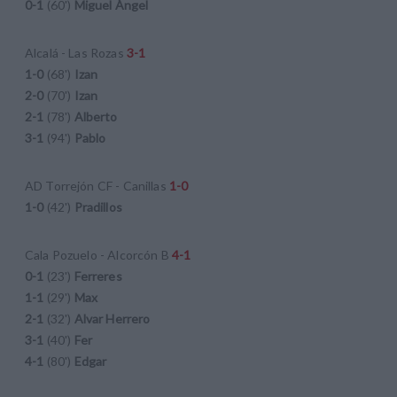
0-1
(60')
Miguel Ángel
Alcalá - Las Rozas
3-1
1-0
(68')
Izan
2-0
(70')
Izan
2-1
(78')
Alberto
3-1
(94')
Pablo
AD Torrejón CF - Canillas
1-0
1-0
(42')
Pradillos
Cala Pozuelo - Alcorcón B
4-1
0-1
(23')
Ferreres
1-1
(29')
Max
2-1
(32')
Alvar Herrero
3-1
(40')
Fer
4-1
(80')
Edgar