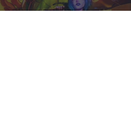
Corepunk MMORPG
Un verdadero MMORPG de la vieja escuela ¡Cómo los
de antes, pero mejor!