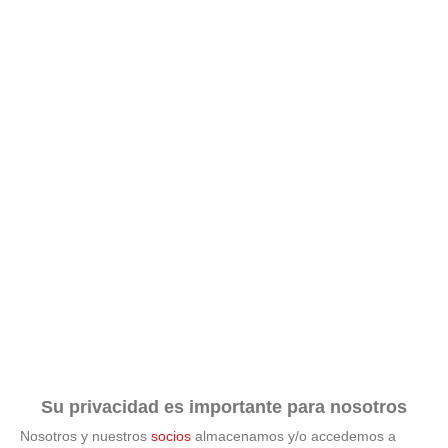
No eran tan locas
¿Sabías que algunas predicciones ya se cumplieron?
Su privacidad es importante para nosotros
Nosotros y nuestros
socios
almacenamos y/o accedemos a