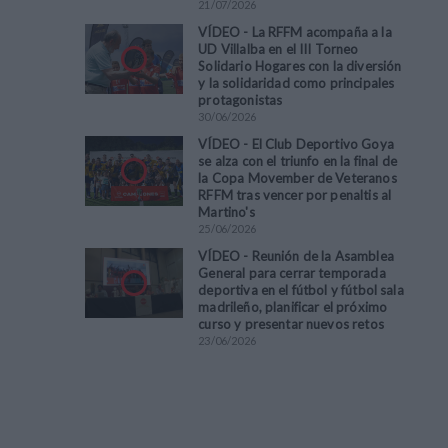
21
/
07
/
2026
VÍDEO - La RFFM acompaña a la
UD Villalba en el III Torneo
Solidario Hogares con la diversión
y la solidaridad como principales
protagonistas
30
/
06
/
2026
VÍDEO - El Club Deportivo Goya
se alza con el triunfo en la final de
la Copa Movember de Veteranos
RFFM tras vencer por penaltis al
Martino's
25
/
06
/
2026
VÍDEO - Reunión de la Asamblea
General para cerrar temporada
deportiva en el fútbol y fútbol sala
madrileño, planificar el próximo
curso y presentar nuevos retos
23
/
06
/
2026