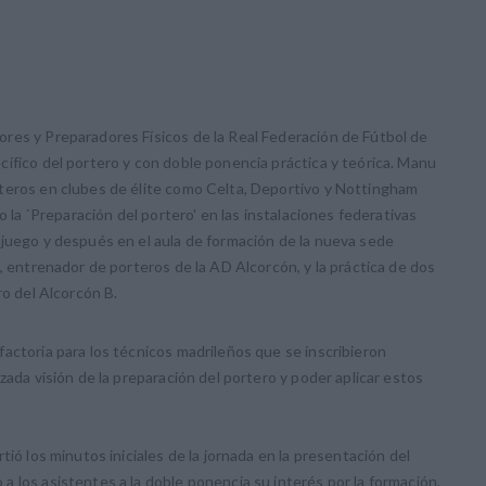
res y Preparadores Físicos de la Real Federación de Fútbol de
ífico del portero y con doble ponencia práctica y teórica. Manu
teros en clubes de élite como Celta, Deportivo y Nottingham
o la `Preparación del portero' en las instalaciones federativas
 juego y después en el aula de formación de la nueva sede
, entrenador de porteros de la AD Alcorcón, y la práctica de dos
ro del Alcorcón B.
actoria para los técnicos madrileños que se inscribieron
zada visión de la preparación del portero y poder aplicar estos
tió los minutos iniciales de la jornada en la presentación del
 los asistentes a la doble ponencia su interés por la formación,