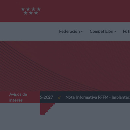
Federación
Competición
Fút
Avisos de
6-2027
Nota Informativa RFFM - Implantación progresiva de la fir
//
interés