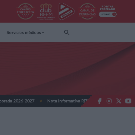
Servicios médicos
Nota Informativa RFFM - Propuesta de Actualización Cuotas Reglame