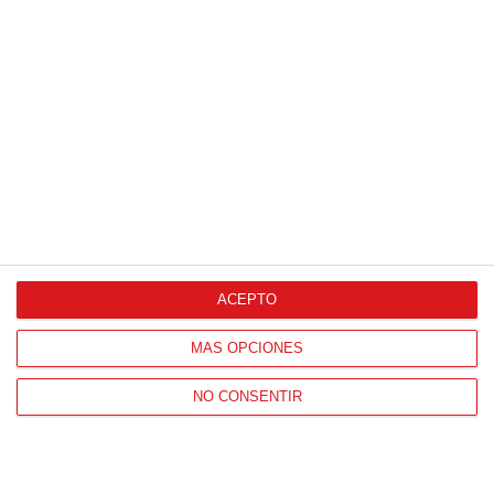
¿Sabías que existen?
Estas criaturas existen y parecen sacadas de otro
planeta
ACEPTO
MÁS OPCIONES
NO CONSENTIR