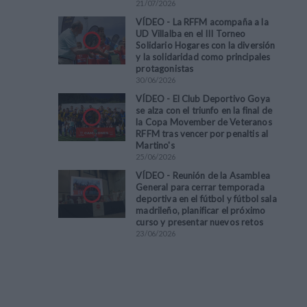
21
/
07
/
2026
VÍDEO - La RFFM acompaña a la
UD Villalba en el III Torneo
Solidario Hogares con la diversión
y la solidaridad como principales
protagonistas
30
/
06
/
2026
VÍDEO - El Club Deportivo Goya
se alza con el triunfo en la final de
la Copa Movember de Veteranos
RFFM tras vencer por penaltis al
Martino's
25
/
06
/
2026
VÍDEO - Reunión de la Asamblea
General para cerrar temporada
deportiva en el fútbol y fútbol sala
madrileño, planificar el próximo
curso y presentar nuevos retos
23
/
06
/
2026