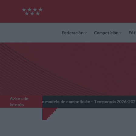
Federación
Competición
Fút
Avisos de
modelo de competición - Temporada 2026-2027
Nota Informativa
//
interés