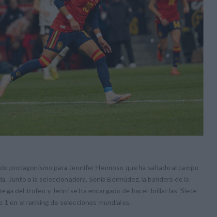
enido protagonismo para Jennifer Hermoso que ha saltado al campo
ada. Junto a la seleccionadora, Sonia Bermúdez, la bandera de la
ga del trofeo y Jenni se ha encargado de hacer brillar las ‘Siete
o 1 en el ranking de selecciones mundiales.