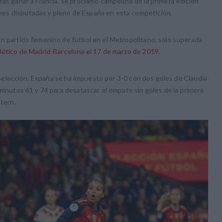
ras ganar a Francia, se proclamó campeona de la primera edición
es disputadas y pleno de España en esta competición.
un partido femenino de fútbol en el Metropolitano, sólo superada
lético de Madrid-Barcelona el 17 de marzo de 2019
.
la Selección. España se ha impuesto por 3-0 con dos goles de Claudia
 minutos 61 y 74 para desatascar el empate sin goles de la primera
utern.