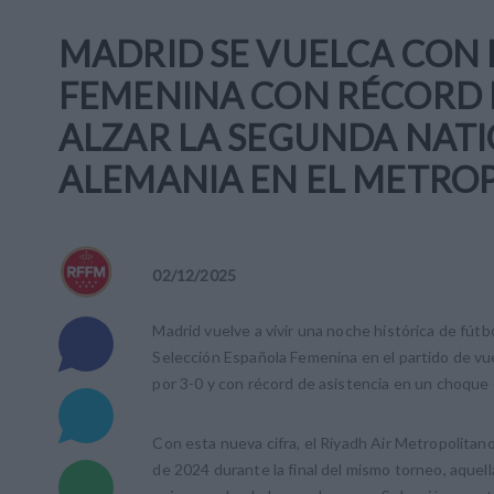
MADRID SE VUELCA CON 
FEMENINA CON RÉCORD D
ALZAR LA SEGUNDA NATI
ALEMANIA EN EL METRO
02
/
12
/
2025
Madrid vuelve a vivir una noche histórica de fútb
Selección Española Femenina en el partido de vue
por 3-0 y con récord de asistencia en un choque 
Con esta nueva cifra, el Riyadh Air Metropolitano
de 2024 durante la final del mismo torneo, aquel