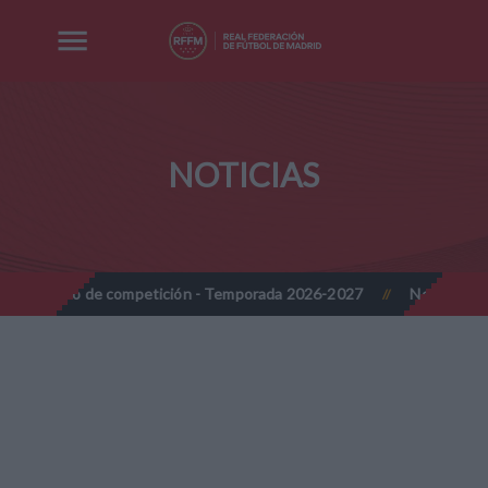
NOTICIAS
o de competición - Temporada 2026-2027
Nota Informativa RFFM 
//