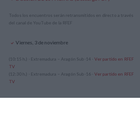
Todos los encuentros serán retransmitidos en directo a través
del canal de YouTube de la RFEF
Viernes, 3 de noviembre
(10:15 h.) - Extremadura – Aragón Sub-14 -
Ver partido en RFEF
TV
(12:30 h.) - Extremadura – Aragón Sub-16 -
Ver partido en RFEF
TV
Sábado, 4 de noviembre
(10:15 h.) -
MADRID
– Extremadura Sub-14 -
Ver partido en
RFEF TV
(12:30 h.) -
MADRID
– Extremadura Sub-16 -
Ver partido en