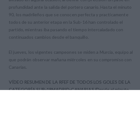
profundidad ante la salida del portero canario. Hasta el minuto
90, los madrileños que se conocen perfecta y practicamente
todos de su anterior etapa en la Sub-16 han controlado el
partido, mientras iba pasando el tiempo intercaladado con
continuados cambios desde el banquillo.
El jueves, los vigentes campeones se miden a Murcia, equipo al
que podrán observar mañana miércoles en su compromiso con
Canarias.
VÍDEO RESUMEN DE LA RFEF DE TODOS LOS GOLES DE LA
CATEGORÍA SUB-18
MADRID-CANARIAS (Desde el minuto
4.25 a 5.50)
Miércoles, 28 de
diciembre
(SUB-16)
MURCIA - CANARIAS
1-4