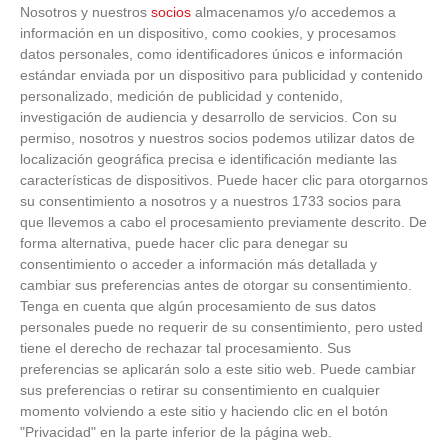
ÁRBITROS:
Nosotros y nuestros
socios
almacenamos y/o accedemos a
información en un dispositivo, como cookies, y procesamos
Alberto González Oliva
, asistido en bandas por Adrián Solera
datos personales, como identificadores únicos e información
Alfonso y Miguel Martínez Mansilla (Comité de Árbitros de
estándar enviada por un dispositivo para publicidad y contenido
Madrid).
personalizado, medición de publicidad y contenido,
investigación de audiencia y desarrollo de servicios.
Con su
CRÓNICA
permiso, nosotros y nuestros socios podemos utilizar datos de
localización geográfica precisa e identificación mediante las
Con el mismo resultado conseguido en el partido anterior por la
características de dispositivos. Puede hacer clic para otorgarnos
Sub-16, la selección Sub-18 de Madrid se impuso a Murcia en un
su consentimiento a nosotros y a nuestros 1733 socios para
partido que fue dueño y señor del balón, y en el que los goles
que llevemos a cabo el procesamiento previamente descrito. De
fueron llegando repartidos durante los 90 minutos. Aun así, el
forma alternativa, puede hacer clic para denegar su
primer gol de Agüero en el minuto 6 fue vital para calmar
consentimiento o acceder a información más detallada y
posibles nervios.
cambiar sus preferencias antes de otorgar su consentimiento.
Tenga en cuenta que algún procesamiento de sus datos
personales puede no requerir de su consentimiento, pero usted
El tanto no supuso más que una reafirmación en el juego que
tiene el derecho de rechazar tal procesamiento. Sus
debía hacer Madrid ante Murcia y los chicos que dirigen Daniel
preferencias se aplicarán solo a este sitio web. Puede cambiar
Simón y Eduardo Estévanez siguieron apretando con
sus preferencias o retirar su consentimiento en cualquier
continuadas ofensivas sobre la puerta de los murcianos. Agüero
momento volviendo a este sitio y haciendo clic en el botón
y Obama trajeron en jaque a la defensa rival y en el minuto 21
"Privacidad" en la parte inferior de la página web.